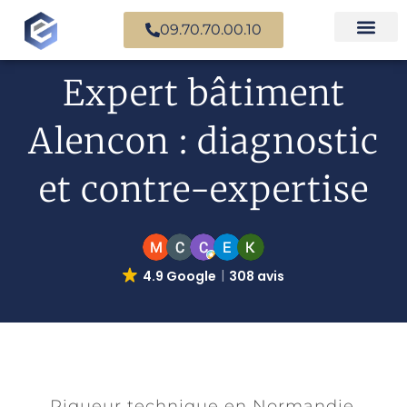
09.70.70.00.10
Nos experts en
Cas prati
Expert bâtiment
Alencon : diagnostic
et contre-expertise
4.9 Google
308 avis
Rigueur technique en Normandie