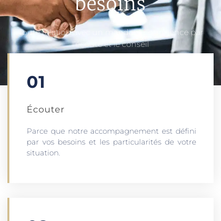
besoins
Toute relation avec un mandant commence par
l’écoute et le conseil
01
Écouter​
Parce que notre accompagnement est défini
par vos besoins et les particularités de votre
situation.