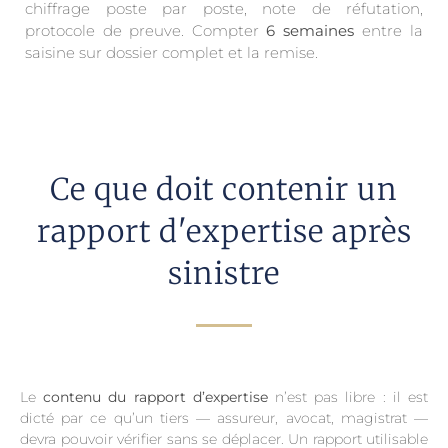
chiffrage poste par poste, note de réfutation,
protocole de preuve. Compter
6 semaines
entre la
saisine sur dossier complet et la remise.
Ce que doit contenir un
rapport d'expertise après
sinistre
Le
contenu du rapport d’expertise
n’est pas libre : il est
dicté par ce qu’un tiers — assureur, avocat, magistrat —
devra pouvoir vérifier sans se déplacer. Un rapport utilisable