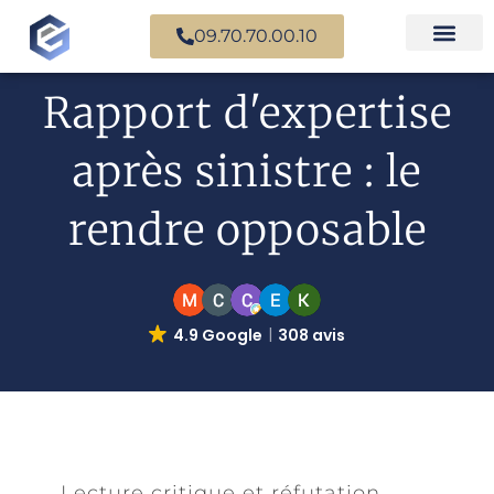
09.70.70.00.10
Nos experts en
Cas prati
Rapport d'expertise
après sinistre : le
rendre opposable
4.9 Google
308 avis
Lecture critique et réfutation