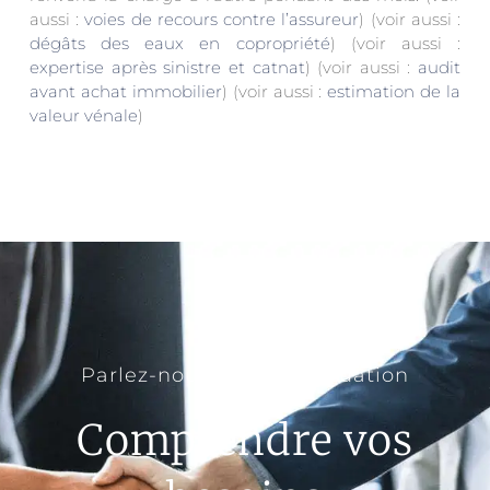
aussi :
voies de recours contre l’assureur
) (voir aussi :
dégâts des eaux en copropriété
) (voir aussi :
expertise après sinistre et catnat
) (voir aussi :
audit
avant achat immobilier
) (voir aussi :
estimation de la
valeur vénale
)
Parlez-nous de votre situation
Comprendre vos