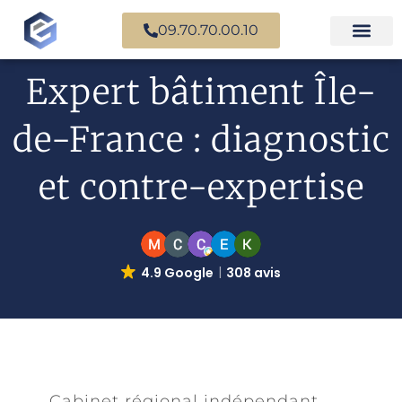
09.70.70.00.10
Expertise en b
Expertise i
Services d’
Questions fr
Paiement en ligne
Expert bâtiment Île-
de-France : diagnostic
et contre-expertise
4.9 Google
308 avis
Cabinet régional indépendant