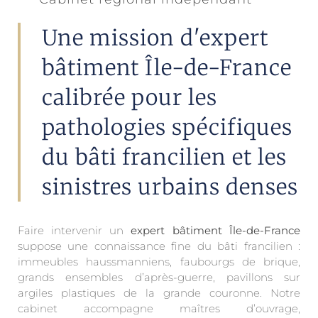
Une mission d'expert
bâtiment Île-de-France
calibrée pour les
pathologies spécifiques
du bâti francilien et les
sinistres urbains denses
Faire intervenir un
expert bâtiment Île-de-France
suppose une connaissance fine du bâti francilien :
immeubles haussmanniens, faubourgs de brique,
grands ensembles d’après-guerre, pavillons sur
argiles plastiques de la grande couronne. Notre
cabinet accompagne maîtres d’ouvrage,