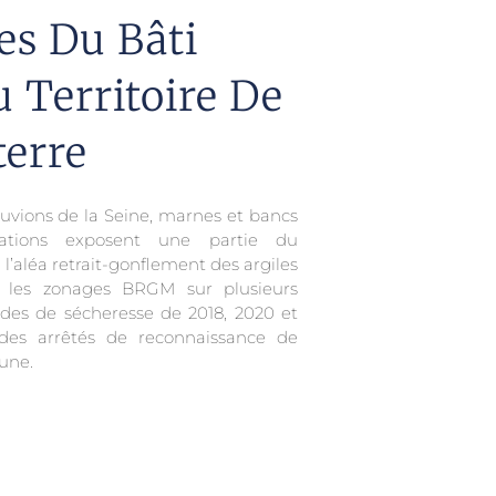
es Du Bâti
 Territoire De
erre
uvions de la Seine, marnes et bancs
ations exposent une partie du
à l’aléa retrait-gonflement des argiles
n les zonages BRGM sur plusieurs
des de sécheresse de 2018, 2020 et
 des arrêtés de reconnaissance de
une.