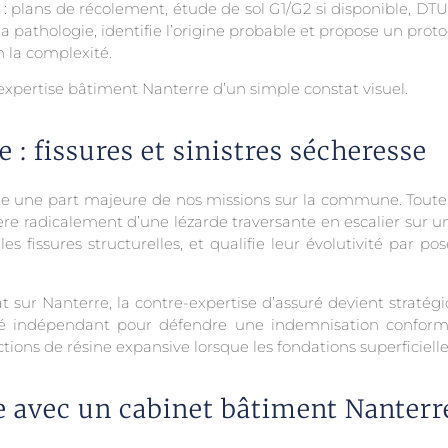
lans de récolement, étude de sol G1/G2 si disponible, DTU ap
la pathologie, identifie l’origine probable et propose un proto
n la complexité.
xpertise bâtiment Nanterre d’un simple constat visuel.
: fissures et sinistres sécheresse
te une part majeure de nos missions sur la commune. Toute f
fère radicalement d’une lézarde traversante en escalier sur u
s, les fissures structurelles, et qualifie leur évolutivité par 
t sur Nanterre, la contre-expertise d’assuré devient straté
uré indépendant pour défendre une indemnisation conforme
ions de résine expansive lorsque les fondations superficielle
e avec un cabinet bâtiment Nanterr