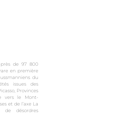
e près de 97 800
 rare en première
aussmanniens du
étés issues des
icasso, Provinces
se vers le Mont-
es et de l’axe La
e de désordres