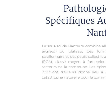
Pathologi
Spécifiques Au
Nant
Le sous-sol de Nanterre combine all
argileux du plateau. Ces form
pavillonnaire et des petits collectifs 
(RGA), classé moyen à fort selo
secteurs de la commune. Les épiso
2022 ont d’ailleurs donné lieu à
catastrophe naturelle pour la comm