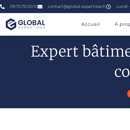
09.70.70.00.10
contact@global-expertises.fr
Lundi -
»
»
»
Expert En Bâtiment À Nanterre
Accueil
À pro
Expert bâtime
co