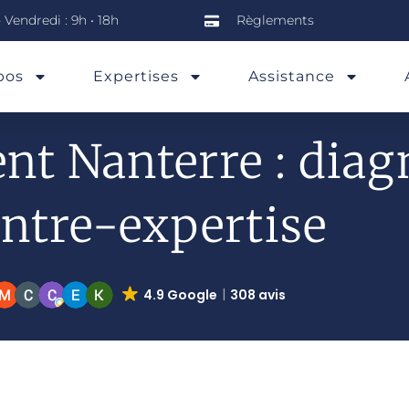
 Vendredi : 9h • 18h
Règlements
pos
Expertises
Assistance
nt Nanterre : diag
ntre-expertise
4.9 Google
308 avis