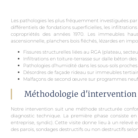
Les pathologies les plus fréquemment investiguées par n
différentiels de fondations superficielles, les infiltrati
copropriétés des années 1970. Les immeubles hau
ascensionnelle, planchers bois fléchés, lézardes en impo
Fissures structurelles liées au RGA (plateau, secte
Infiltrations en toiture-terrasse sur dalle béton de
Pathologies d’humidité dans les sous-sols proches
Désordres de façade rideau sur immeubles tertiai
Malfaçons de second œuvre sur programmes neufs
Méthodologie d'intervention
Notre intervention suit une méthode structurée confo
diagnostic technique. La première phase consiste en u
entreprise, syndic). Cette visite donne lieu à un relev
des parois, sondages destructifs ou non destructifs selon