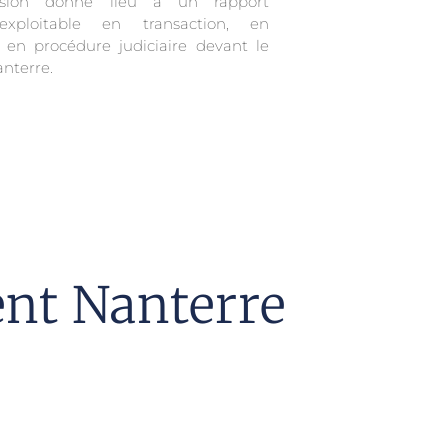
sion donne lieu à un rapport
exploitable en transaction, en
 en procédure judiciaire devant le
anterre.
ent Nanterre