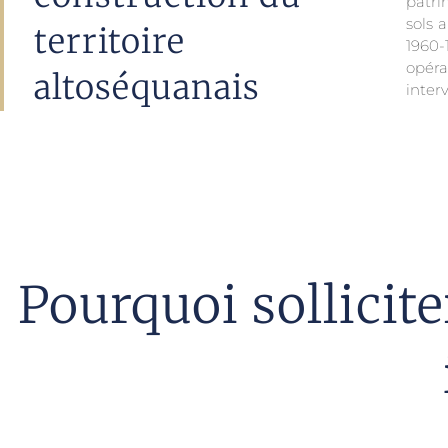
patri
sols 
territoire
1960-
opéra
altoséquanais
inter
Pourquoi sollicit