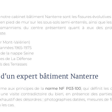
otre cabinet bâtiment Nanterre sont les fissures évolutives 
ons en pied de mur sur les sous-sols semi-enterrés, ainsi que le
ssmanniens du centre présentent quant à eux des prob
ste.
ur Mont-Valérien)
s années 1965-1975
 de la nappe Seine
res de La Défense
 des Terrasses
 d'un expert bâtiment Nanterre
rme aux principes de la
norme NF P03-100
, qui définit les
ne visite contradictoire du bien, en présence des parties 
é exhaustif des désordres : photographies datées, mesures de 
 les cas.