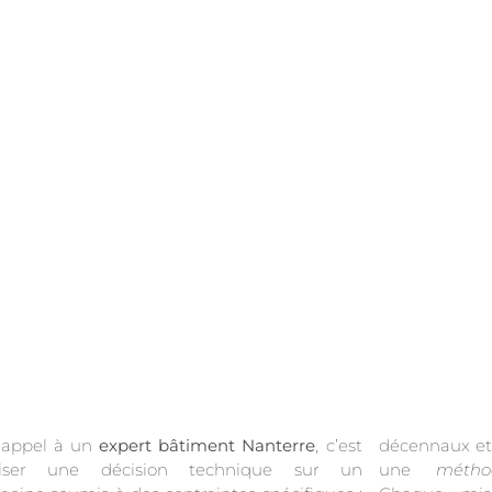
 appel à un
expert bâtiment Nanterre
, c’est
décennaux et contre-expertises d’assurance, avec
riser une décision technique sur un
une
métho