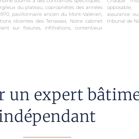
moine soumis à des contraintes spécifiques :
Chaque mis
argileux du plateau, copropriétés des années
opposable, 
1970, pavillonnaire ancien du Mont-Valérien,
assurance ou
tions récentes des Terrasses. Notre cabinet
tribunal de N
vient sur fissures, infiltrations, contentieux
er un expert bâtim
indépendant