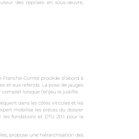
auteur des reprises en sous-œuvre,
gne-Franche-Comté procède d’abord à
res et aux refends. La pose de jauges
omplet lorsque l’enjeu le justifie.
quent dans les côtes viticoles et les
expert mobilise les pièces du dossier
r les fondations et DTU 20.1 pour la
iles, propose une hiérarchisation des