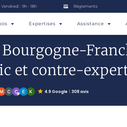
 Vendredi : 9h • 18h
Règlements
Comté
pos
Expertises
Assistance
t Bourgogne-Franc
ic et contre-exper
4.9 Google
308 avis