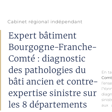
Cabinet régional indépendant
Expert bâtiment
Bourgogne-Franche-
Comté : diagnostic
des pathologies du
En ta
Comt
bâti ancien et contre-
l’ens
charp
l’Yo
sensi
expertise sinistre sur
diagn
normé
sinis
les 8 départements
aux 