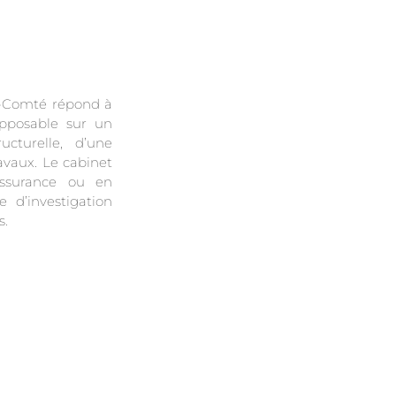
e-Comté répond à
opposable sur un
ucturelle, d’une
ravaux. Le cabinet
’assurance ou en
 d’investigation
s.