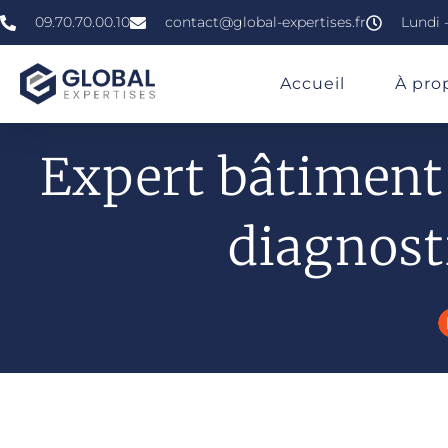
09.70.70.00.10
contact@global-expertises.fr
Lundi -
»
»
Expert En Bâtiment En Bourgogne-Franche-
Accueil
À pro
Expert bâtimen
diagnost