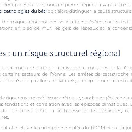
ciment posés sur des murs en pierre piégent la vapeur d’eau
c pathologies du bâti
doit alors distinguer la cause structur
 thermique génèrent des sollicitations sévères sur les toitur
ltrations en pied de mur, les gels de réseaux et la condensa
s : un risque structurel régional
) concerne une part significative des communes de la régi
 certains secteurs de l’Yonne. Les arrêtés de catastrophe 
es déclarés sur pavillons individuels, principalement constru
cole rigoureux : relevé fissurométrique, sondages géotechniq
 fondations et corrélation avec les épisodes climatiques. L
de lien direct entre la sécheresse et les désordres, o
res.
rnal officiel, sur la cartographie d’aléa du BRGM et sur la j