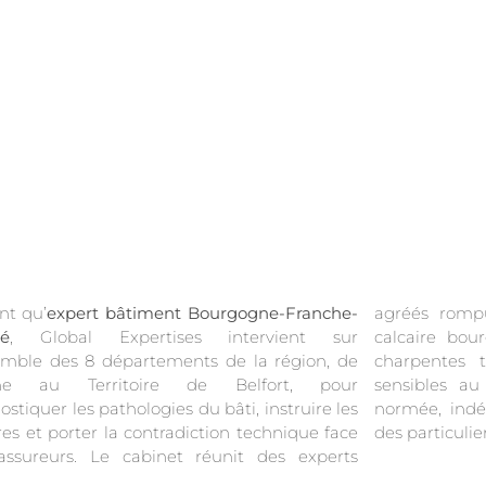
nt qu’
expert bâtiment Bourgogne-Franche-
agréés rompus
é
, Global Expertises intervient sur
calcaire bourguignonne, pans de bois comtois,
emble des 8 départements de la région, de
entes traditionnelles et terrains argileux
nne au Territoire de Belfort, pour
bles au retrait-gonflement. Une approche
ostiquer les pathologies du bâti, instruire les
e, indépendante et opposable, au service
tres et porter la contradiction technique face
des particulie
assureurs. Le cabinet réunit des experts