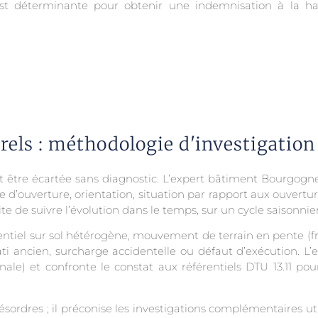
e est déterminante pour obtenir une indemnisation à la h
rels : méthodologie d'investigation
doit être écartée sans diagnostic. L’expert bâtiment Bourgo
e d’ouverture, orientation, situation par rapport aux ouvertu
e suivre l’évolution dans le temps, sur un cycle saisonnier c
entiel sur sol hétérogène, mouvement de terrain en pente (fré
bâti ancien, surcharge accidentelle ou défaut d’exécution. L’
nale) et confronte le constat aux référentiels DTU 13.11 pou
ésordres ; il préconise les investigations complémentaires ut