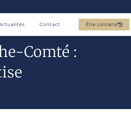
Actualités
Contact
Être contacté
he-Comté :
tise