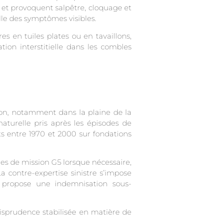
 et provoquent salpêtre, cloquage et
elle des symptômes visibles.
es en tuiles plates ou en tavaillons,
tion interstitielle dans les combles
on, notamment dans la plaine de la
naturelle pris après les épisodes de
its entre 1970 et 2000 sur fondations
ues de mission G5 lorsque nécessaire,
a contre-expertise sinistre s’impose
u propose une indemnisation sous-
urisprudence stabilisée en matière de