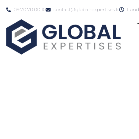
09.70.70.00.10
contact@global-expertises.fr
Lundi