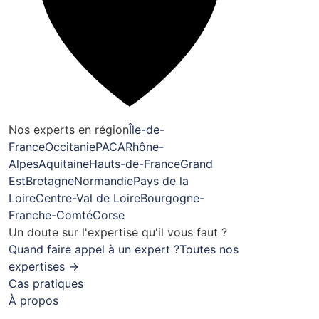
Nos experts en région
Île-de-
France
Occitanie
PACA
Rhône-
Alpes
Aquitaine
Hauts-de-France
Grand
Est
Bretagne
Normandie
Pays de la
Loire
Centre-Val de Loire
Bourgogne-
Franche-Comté
Corse
Un doute sur l'expertise qu'il vous faut ?
Quand faire appel à un expert ?
Toutes nos
expertises →
Cas pratiques
À propos