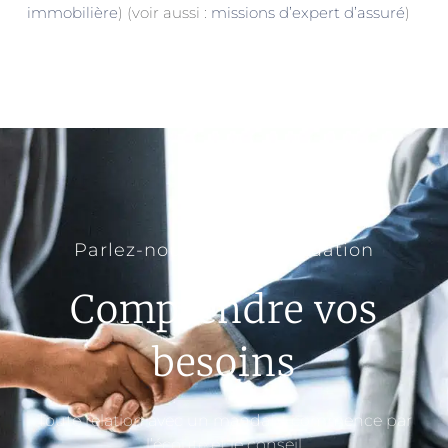
immobilière
) (voir aussi :
missions d’expert d’assuré
)
Parlez-nous de votre situation
Comprendre vos
besoins
Toute relation avec un mandant commence par
l’écoute et le conseil