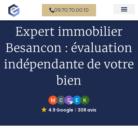
09.70.70.00.10
Nos experts en
Cas prati
Expert immobilier
Besancon : évaluation
indépendante de votre
bien
4.9 Google
308 avis