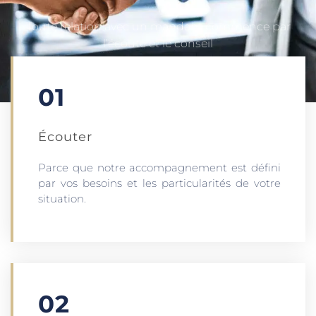
Toute relation avec un mandant commence par
l’écoute et le conseil
01
Écouter​
Parce que notre accompagnement est défini
par vos besoins et les particularités de votre
situation.
02