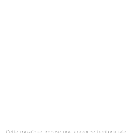
.
Cette mosaïque impose une approche territorialisée.