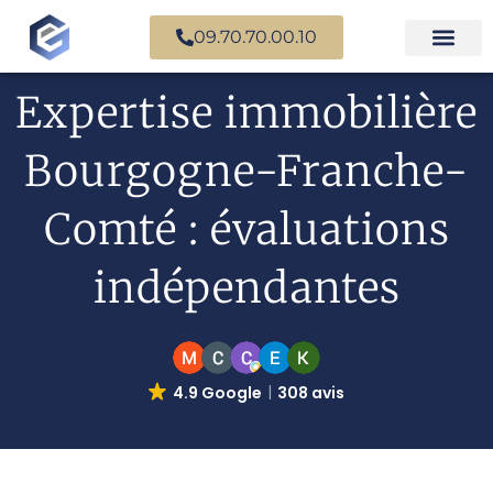
09.70.70.00.10
Expertise en b
Expertise i
Services d’
Questions fr
Paiement en ligne
Expertise immobilière
Bourgogne-Franche-
Comté : évaluations
indépendantes
4.9 Google
308 avis