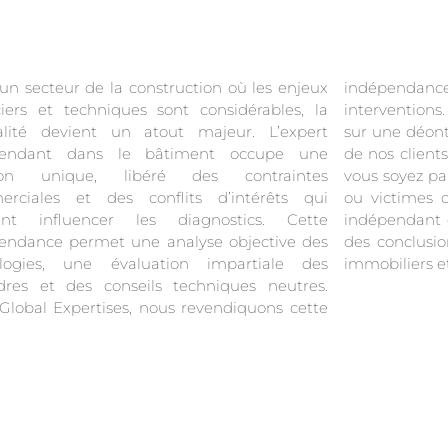
un secteur de la construction où les enjeux
endance comme pilier fondamental de nos
ciers et techniques sont considérables, la
ventions. Notre expertise technique s’appuie
alité devient un atout majeur. L’expert
e déontologie rigoureuse qui place l’intérêt
pendant dans le bâtiment occupe une
s clients au centre de chaque mission. Que
tion unique, libéré des contraintes
oyez particuliers, professionnels, entreprises
rciales et des conflits d’intérêts qui
ctimes de sinistres, notre position d’expert
ent influencer les diagnostics. Cette
endant garantit une approche équitable et
endance permet une analyse objective des
onclusions objectives pour tous vos projets
logies, une évaluation impartiale des
immobiliers et
dres et des conseils techniques neutres.
Global Expertises, nous revendiquons cette