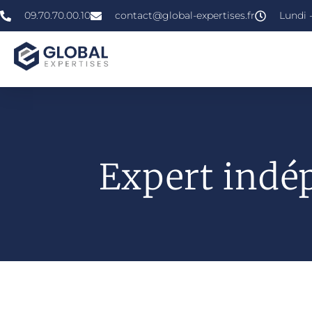
09.70.70.00.10
contact@global-expertises.fr
Lundi -
Expert indé