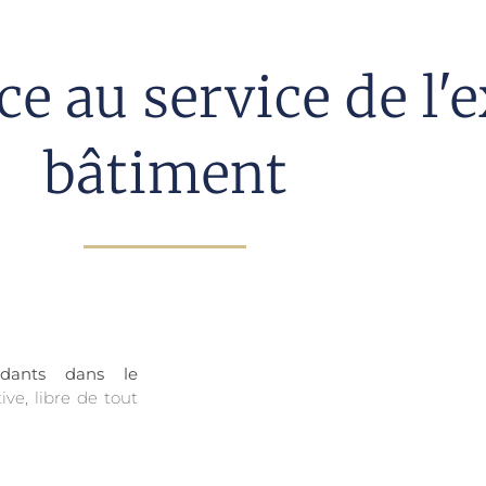
e au service de l'e
bâtiment
ndants dans le
ve, libre de tout