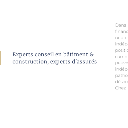
Dans 
indép
finan
inter
neutr
sur un
indé
de no
posi
vous s
Experts conseil en bâtiment &
comme
ou vi
construction, experts d'assurés
peuv
indép
indép
des c
patho
désor
Chez 