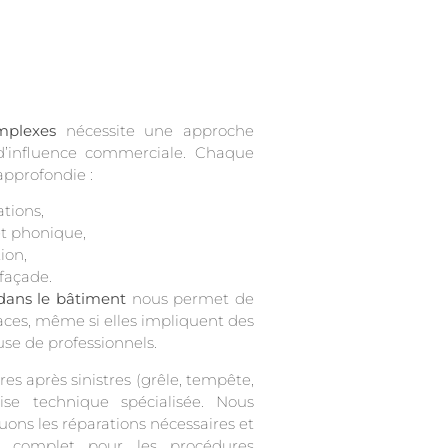
mplexes
nécessite une approche
d’influence commerciale. Chaque
approfondie :
ations,
et phonique,
ion,
 façade.
dans le bâtiment
nous permet de
icaces, même si elles impliquent des
se de professionnels.
res après sinistres (grêle, tempête,
ise technique spécialisée. Nous
uons les réparations nécessaires et
ue complet pour les procédures