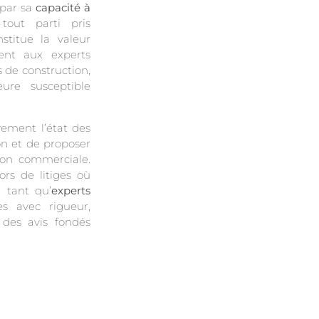
 par sa
capacité à
out parti pris
stitue la valeur
ment aux experts
.
 de construction,
ure susceptible
ement l’état des
ion et de proposer
ion commerciale.
ors de litiges où
 tant qu’
experts
es avec rigueur,
 des avis fondés