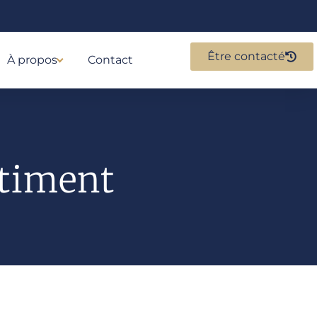
Être contacté
À propos
Contact
âtiment