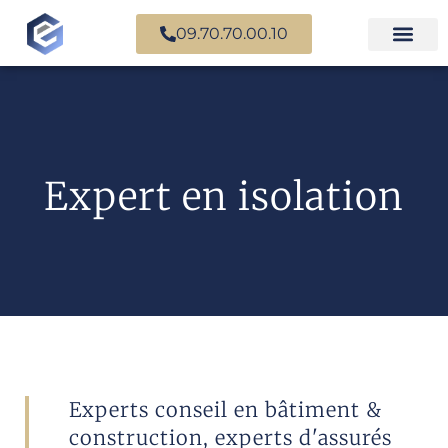
09.70.70.00.10
Expertise en b
Expertise i
Services d’
Questions fr
Paiement en ligne
Expert en isolation
Experts conseil en bâtiment &
construction, experts d'assurés