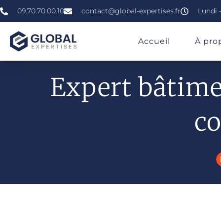
09.70.70.00.10
contact@global-expertises.fr
Lundi -
»
»
Expert En Bâtiment En Bretagne
Accueil
À pro
Expert bâtime
co