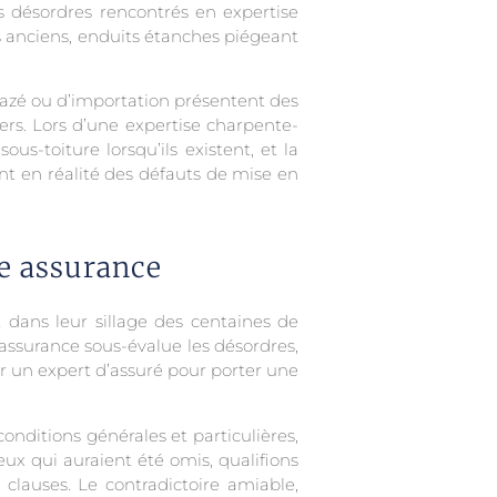
 Les désordres rencontrés en expertise
 anciens, enduits étanches piégeant
lazé ou d’importation présentent des
ers. Lors d’une expertise charpente-
ous-toiture lorsqu’ils existent, et la
t en réalité des défauts de mise en
se assurance
 dans leur sillage des centaines de
’assurance sous-évalue les désordres,
er un expert d’assuré pour porter une
onditions générales et particulières,
ux qui auraient été omis, qualifions
clauses. Le contradictoire amiable,