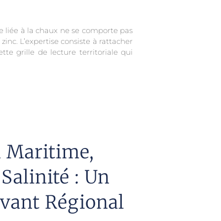
e liée à la chaux ne se comporte pas
nc. L’expertise consiste à rattacher
te grille de lecture territoriale qui
 Maritime,
alinité : Un
vant Régional