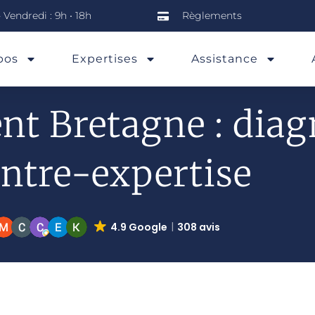
 Vendredi : 9h • 18h
Règlements
pos
Expertises
Assistance
nt Bretagne : diag
ntre-expertise
4.9 Google
308 avis