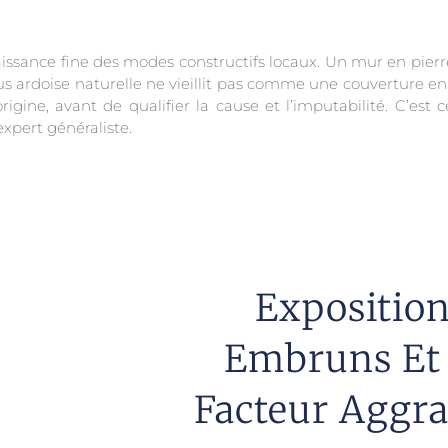
issance fine des modes constructifs locaux. Un mur en pierr
rdoise naturelle ne vieillit pas comme une couverture en zi
ine, avant de qualifier la cause et l’imputabilité. C’est cet
xpert généraliste.
Exposition
Embruns Et S
Facteur Aggra