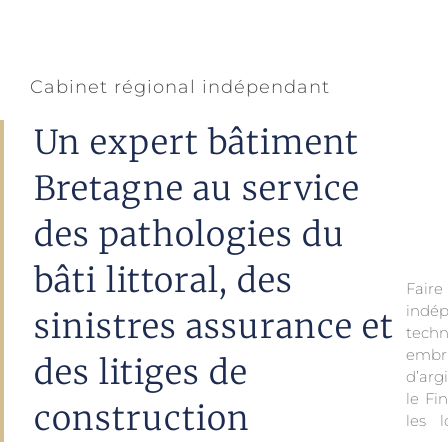
Cabinet régional indépendant
Un expert bâtiment
Bretagne au service
des pathologies du
bâti littoral, des
Fair
indé
sinistres assurance et
tech
embr
des litiges de
d’arg
le Fin
construction
les 