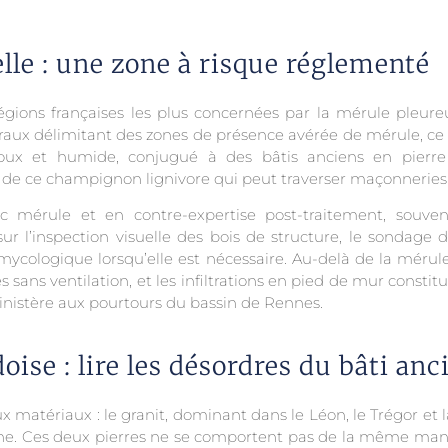
lle : une zone à risque réglementé
égions françaises les plus concernées par la mérule pleure
oraux délimitant des zones de présence avérée de mérule, ce 
oux et humide, conjugué à des bâtis anciens en pierre 
e ce champignon lignivore qui peut traverser maçonneries 
ic mérule et en contre-expertise post-traitement, souve
r l’inspection visuelle des bois de structure, le sondage 
 mycologique lorsqu’elle est nécessaire. Au-delà de la mérul
sans ventilation, et les infiltrations en pied de mur constitu
 Finistère aux pourtours du bassin de Rennes.
doise : lire les désordres du bâti anc
matériaux : le granit, dominant dans le Léon, le Trégor et la 
aine. Ces deux pierres ne se comportent pas de la même maniè