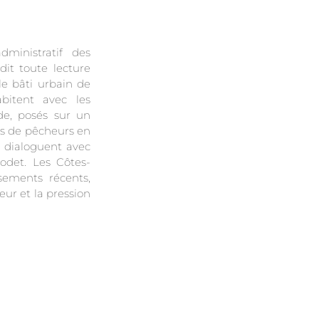
inistratif des
dit toute lecture
le bâti urbain de
abitent avec les
de, posés sur un
ons de pêcheurs en
 dialoguent avec
odet. Les Côtes-
sements récents,
eur et la pression