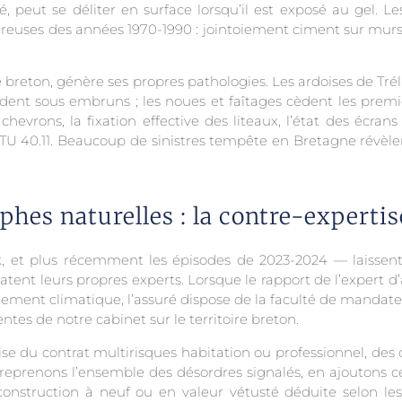
leté, peut se déliter en surface lorsqu’il est exposé au gel.
reuses des années 1970-1990 : jointoiement ciment sur murs
 breton, génère ses propres pathologies. Les ardoises de Tré
rodent sous embruns ; les noues et faîtages cèdent les premi
hevrons, la fixation effective des liteaux, l’état des écrans s
 40.11. Beaucoup de sinistres tempête en Bretagne révèlen
phes naturelles : la contre-experti
k, et plus récemment les épisodes de 2023-2024 — laissent
tent leurs propres experts. Lorsque le rapport de l’expert d
vénement climatique, l’assuré dispose de la faculté de mandat
ntes de notre cabinet sur le territoire breton.
se du contrat multirisques habitation ou professionnel, des c
reprenons l’ensemble des désordres signalés, en ajoutons ce
onstruction à neuf ou en valeur vétusté déduite selon les 