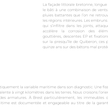
La façade littorale bretonne, longue
le bâti à une combinaison de vents
pluies battantes que l’on ne retro
les régions intérieures. Les embrun
qui s’infiltre dans les joints, att
accélère la corrosion des élém
gouttières, descentes EP et fixation
sur la presqu’île de Quiberon, ces
quinze ans sur des bétons mal proté
iquement la variable maritime dans son diagnostic. Une fis
nte à vingt kilomètres dans les terres. Nous croisons l’orien
 des armatures. À Brest particulièrement, les immeubles 
itime est documentée et engageable au titre de la garant