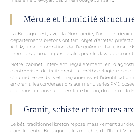
initiale ne prévoyait pas un enrobage suffisant.
Mérule et humidité structure
La Bretagne est, avec la Normandie, l’une des deux r
départements bretons ont fait l’objet d’arrêtés préfect
ALUR, une information de l’acquéreur. Le climat d
thermohygrométriques idéales pour le développement d
Notre cabinet intervient régulièrement en diagnost
d’entreprises de traitement. La méthodologie repose su
d’humidité des bois et maçonneries, et l’identification
en granit, les condensations sur menuiseries PVC posées 
que nous traitons sur le territoire breton, du centre du
Granit, schiste et toitures ar
Le bâti traditionnel breton repose massivement sur deux 
dans le centre Bretagne et les marches de l’Ille-et-Vil