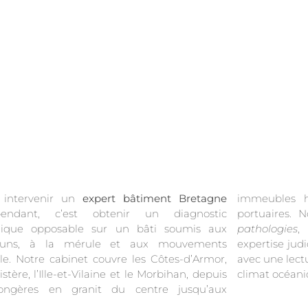
e intervenir un
expert bâtiment Bretagne
immeubles h
pendant, c’est obtenir un diagnostic
portuaires. 
nique opposable sur un bâti soumis aux
pathologies
,
uns, à la mérule et aux mouvements
expertise jud
ile. Notre cabinet couvre les Côtes-d’Armor,
avec une lect
istère, l’Ille-et-Vilaine et le Morbihan, depuis
climat océani
longères en granit du centre jusqu’aux