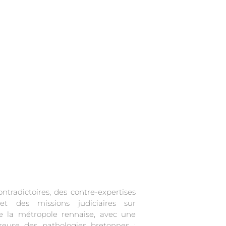
ontradictoires, des contre-expertises
 et des missions judiciaires sur
e la métropole rennaise, avec une
ureuse des pathologies bretonnes :