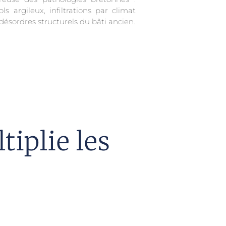
ols argileux, infiltrations par climat
désordres structurels du bâti ancien.
iplie les