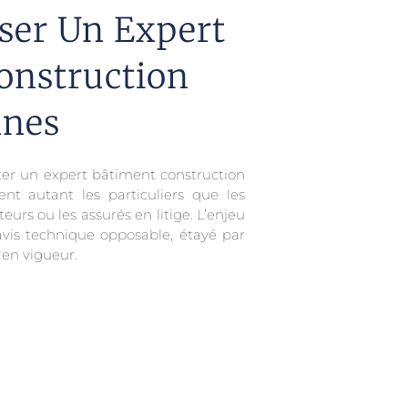
ser Un Expert
onstruction
nes
citer un expert bâtiment construction
nt autant les particuliers que les
teurs ou les assurés en litige. L’enjeu
vis technique opposable, étayé par
en vigueur.