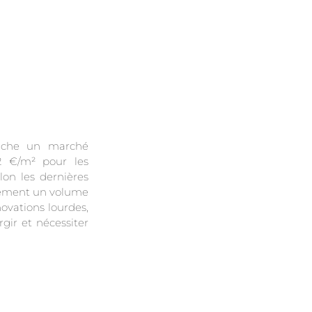
fiche un marché
2 €/m² pour les
on les dernières
uement un volume
ovations lourdes,
gir et nécessiter