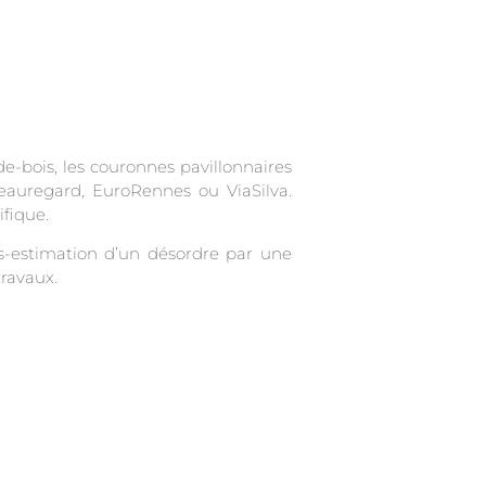
-de-bois, les couronnes pavillonnaires
Beauregard, EuroRennes ou ViaSilva.
fique.
us-estimation d’un désordre par une
travaux.