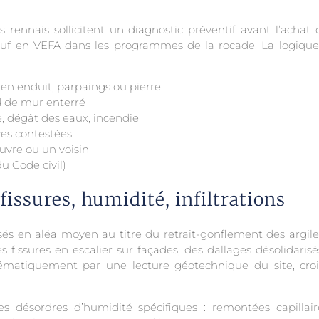
s rennais sollicitent un diagnostic préventif avant l’acha
euf en VEFA dans les programmes de la rocade. La logique 
 en enduit, parpaings ou pierre
ed de mur enterré
e, dégât des eaux, incendie
ves contestées
uvre ou un voisin
u Code civil)
fissures, humidité, infiltrations
lassés en aléa moyen au titre du retrait-gonflement des argi
fissures en escalier sur façades, des dallages désolidarisé
matiquement par une lecture géotechnique du site, cro
s désordres d’humidité spécifiques : remontées capillair