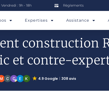
 Vendredi : 9h • 18h
Règlements
pos
Expertises
Assistance
ent construction R
ic et contre-exper
4.9 Google
308 avis