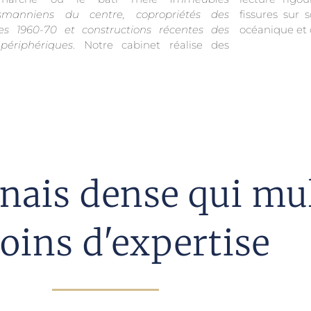
smanniens du centre, copropriétés des
fissures sur s
es 1960-70 et constructions récentes des
océanique et 
périphériques
. Notre cabinet réalise des
ais dense qui mult
oins d'expertise