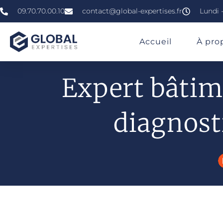
09.70.70.00.10
contact@global-expertises.fr
Lundi -
»
»
»
Expert En Bâtiment À Rennes
Accueil
À pro
Expert bâtim
diagnost