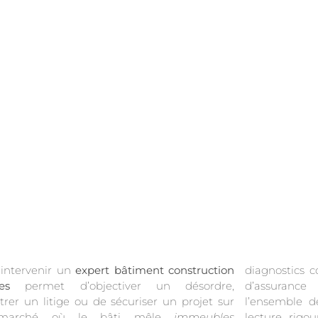
 intervenir un
expert bâtiment construction
diagnostics c
es
permet d’objectiver un désordre,
d’assurance
itrer un litige ou de sécuriser un projet sur
l’ensemble d
marché où le bâti mêle
immeubles
lecture rigo