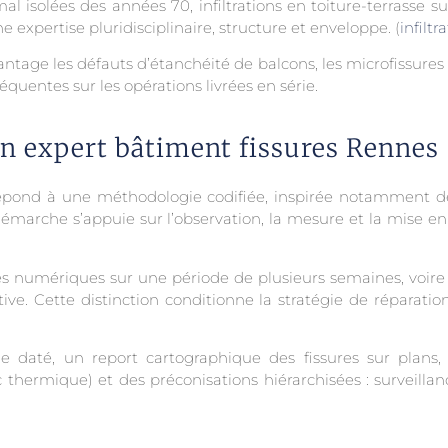
l isolées des années 70, infiltrations en toiture-terrasse 
expertise pluridisciplinaire, structure et enveloppe. (
infiltr
tage les défauts d’étanchéité de balcons, les microfissures de
équentes sur les opérations livrées en série.
un expert bâtiment fissures Rennes
 répond à une méthodologie codifiée, inspirée notamment d
démarche s’appuie sur l’observation, la mesure et la mise en
 numériques sur une période de plusieurs semaines, voire p
utive. Cette distinction conditionne la stratégie de réparati
 daté, un report cartographique des fissures sur plans,
 thermique) et des préconisations hiérarchisées : surveillan