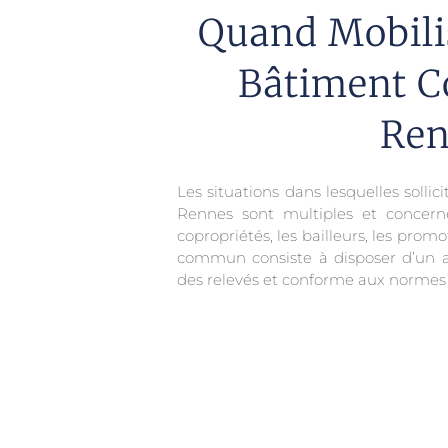
Quand Mobili
Bâtiment C
Ren
Les situations dans lesquelles solli
Rennes sont multiples et concerne
copropriétés, les bailleurs, les promo
commun consiste à disposer d’un a
des relevés et conforme aux normes 