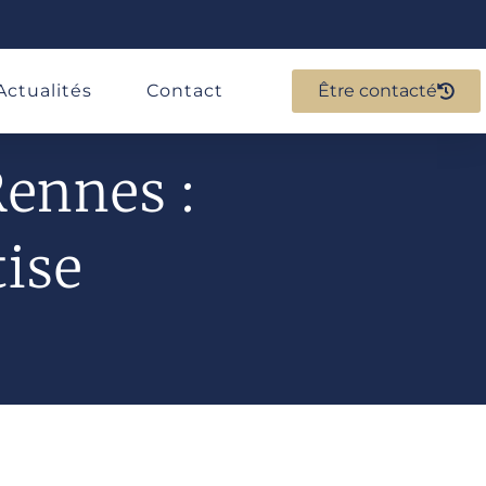
Actualités
Contact
Être contacté
ennes :
tise