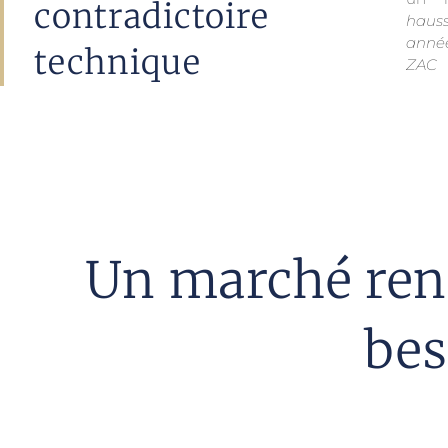
contradictoire
haus
anné
technique
ZAC 
Un marché renn
bes