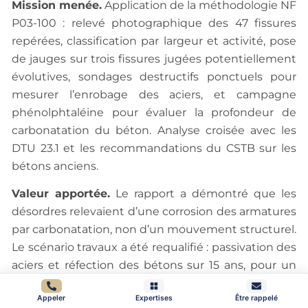
Mission menée.
Application de la méthodologie NF
P03-100 : relevé photographique des 47 fissures
repérées, classification par largeur et activité, pose
de jauges sur trois fissures jugées potentiellement
évolutives, sondages destructifs ponctuels pour
mesurer l’enrobage des aciers, et campagne
phénolphtaléine pour évaluer la profondeur de
carbonatation du béton. Analyse croisée avec les
DTU 23.1 et les recommandations du CSTB sur les
bétons anciens.
Valeur apportée.
Le rapport a démontré que les
désordres relevaient d’une corrosion des armatures
par carbonatation, non d’un mouvement structurel.
Le scénario travaux a été requalifié : passivation des
aciers et réfection des bétons sur 15 ans, pour un
budget pluriannuel estimé à 280 000 € au lieu des
Appeler
Expertises
Être rappelé
95 000 € de simple ravalement initialement