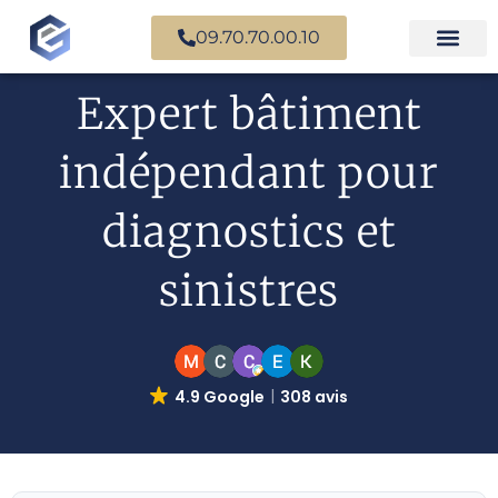
09.70.70.00.10
Expertise en b
Expertise i
Services d’
Questions fr
Paiement en ligne
Expert bâtiment
indépendant pour
diagnostics et
sinistres
4.9 Google
308 avis