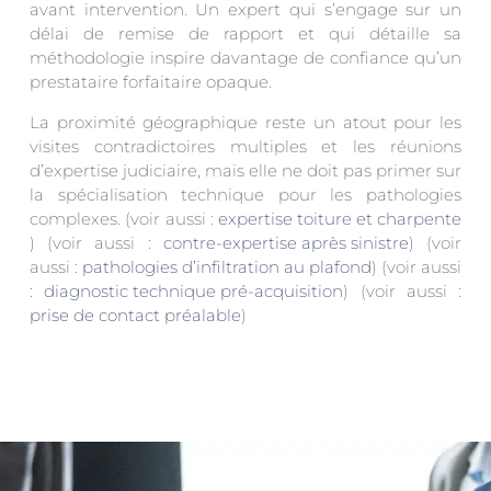
avant intervention. Un expert qui s’engage sur un
délai de remise de rapport et qui détaille sa
méthodologie inspire davantage de confiance qu’un
prestataire forfaitaire opaque.
La proximité géographique reste un atout pour les
visites contradictoires multiples et les réunions
d’expertise judiciaire, mais elle ne doit pas primer sur
la spécialisation technique pour les pathologies
complexes. (voir aussi :
expertise toiture et charpente
) (voir aussi :
contre-expertise après sinistre
) (voir
aussi :
pathologies d’infiltration au plafond
) (voir aussi
:
diagnostic technique pré-acquisition
) (voir aussi :
prise de contact préalable
)