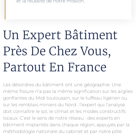
et la réussite de notre mission.
Un Expert Bâtiment
Près De Chez Vous,
Partout En France
Les désordres du bâtiment ont une géographie. Une
même fissure n’a pas la même signification sur les argiles
gonflantes du Midi toulousain, sur le tuffeau ligérien ou
sur les remblais miniers du Nord : l’expert qui l’analyse
doit connaître le sol, le climat et les modes constructifs
locaux. C’est le sens de notre réseau : des experts en
bâtiment implantés dans chaque région, appuyés par la
méthodologie nationale du cabinet et par notre pôle