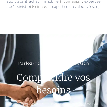
audit avant achat immobilier
) (voir aussi :
expertise
après sinistre
) (voir aussi :
expertise en valeur vénale
)
Parlez-nous de votre situation
Comprendre vos
besoins
Toute relation avec un mandant commence par