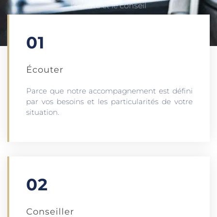
l’écoute et le conseil
01
Écouter​
Parce que notre accompagnement est défini
par vos besoins et les particularités de votre
situation.
02
Conseiller