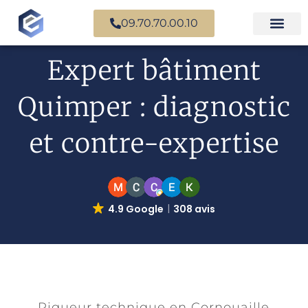
09.70.70.00.10
Expertise en b
Expertise i
Services d’
Questions fr
Paiement en ligne
Expert bâtiment
Quimper : diagnostic
et contre-expertise
4.9 Google
308 avis
Rigueur technique en Cornouaille