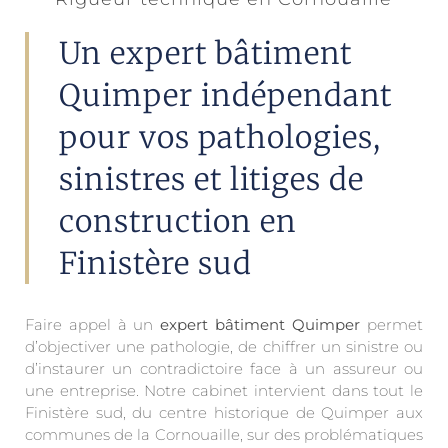
Un expert bâtiment
Quimper indépendant
pour vos pathologies,
sinistres et litiges de
construction en
Finistère sud
Faire appel à un
expert bâtiment Quimper
permet
d’objectiver une pathologie, de chiffrer un sinistre ou
d’instaurer un contradictoire face à un assureur ou
une entreprise. Notre cabinet intervient dans tout le
Finistère sud, du centre historique de Quimper aux
communes de la Cornouaille, sur des problématiques