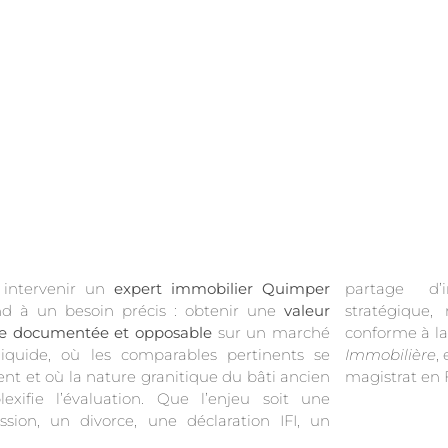
 intervenir un
expert immobilier Quimper
partage d’
d à un besoin précis : obtenir une
valeur
stratégique,
le documentée et opposable
sur un marché
conforme à l
iquide, où les comparables pertinents se
Immobilière
,
ient et où la nature granitique du bâti ancien
magistrat en F
exifie l’évaluation. Que l’enjeu soit une
ssion, un divorce, une déclaration IFI, un