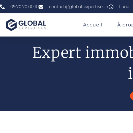
09.70.70.00.10
contact@global-expertises.fr
Lundi -
»
»
»
Expertise Immobilière À Quimper
Accueil
À pro
Expert immobi