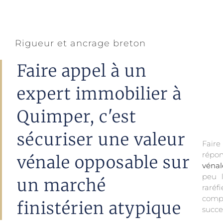
Rigueur et ancrage breton
Faire appel à un
expert immobilier à
Quimper, c'est
sécuriser une valeur
Faire
répon
vénale opposable sur
véna
peu l
un marché
raréf
compl
finistérien atypique
succe