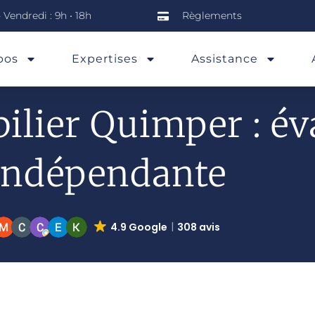
 Vendredi : 9h • 18h
Règlements
pos
Expertises
Assistance
lier Quimper : év
indépendante
4.9 Google
308 avis