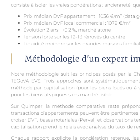
consiste à isoler les vraies pondérations : ancienneté, q
Prix médian DVF appartement : 1036 €/m² (data.go
Prix médian DVF local commercial : 1079 €/m²
Évolution 2 ans : +0,2 %, marché atone
Tension forte sur les T2-T3 rénovés du centre
Liquidité moindre sur les grandes maisons familia
Méthodologie d'un expert i
Notre méthodologie suit les principes posés par la C
TEGoVA EVS. Trois approches sont systématiquement e
méthode par capitalisation (pour les biens loués ou à
pour les biens atypiques sans marché lisible.
Sur Quimper, la méthode comparative reste prépondé
transactions d’appartements peuvent être pertinentes ann
croiser DVF, bases notariales (Perval) et observations 
capitalisation prend le relais avec analyse du taux de r
Chaque rapport explicite la pondération retenue, les