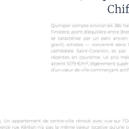
Chif
Quimper compte environ 64 385 habi
Finistère, point d’équilibre entre Br
se caractérise par un parc ancien
granit, schistes — concentré dans 
cathédrale Saint-Corentin, et par 
récentes en couronne. Le prix m
atteint 1079 €/m², légèrement supér
d’un cœur de ville commerçant actif 
ins. Un appartement de centre-ville rénové avec vue sur 
rce rue Kéréon n’a pas la même valeur locative qu’une cell