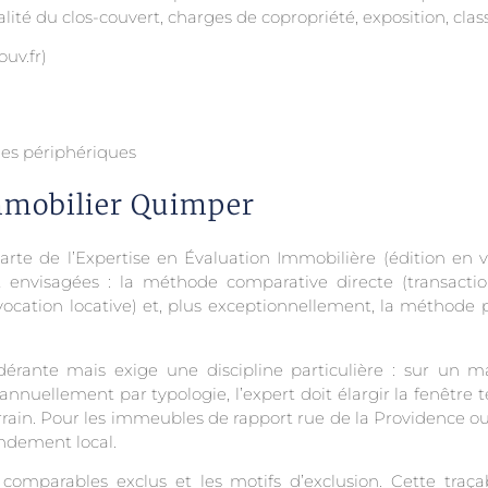
ualité du clos-couvert, charges de copropriété, exposition, cl
uv.fr)
les périphériques
mmobilier Quimper
harte de l’Expertise en Évaluation Immobilière (édition en
nvisagées : la méthode comparative directe (transactions
 vocation locative) et, plus exceptionnellement, la méthod
rante mais exige une discipline particulière : sur un 
uellement par typologie, l’expert doit élargir la fenêtre tem
terrain. Pour les immeubles de rapport rue de la Providence 
endement local.
 comparables exclus et les motifs d’exclusion. Cette traç