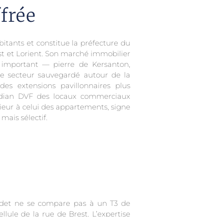
frée
tants et constitue la préfecture du
est et Lorient. Son marché immobilier
 important — pierre de Kersanton,
le secteur sauvegardé autour de la
des extensions pavillonnaires plus
édian DVF des locaux commerciaux
ieur à celui des appartements, signe
mais sélectif.
l’Odet ne se compare pas à un T3 de
ule de la rue de Brest. L’expertise