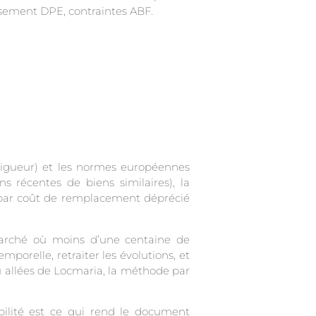
assement DPE, contraintes ABF.
 vigueur) et les normes européennes
 récentes de biens similaires), la
e par coût de remplacement déprécié
marché où moins d’une centaine de
porelle, retraiter les évolutions, et
ou allées de Locmaria, la méthode par
abilité est ce qui rend le document