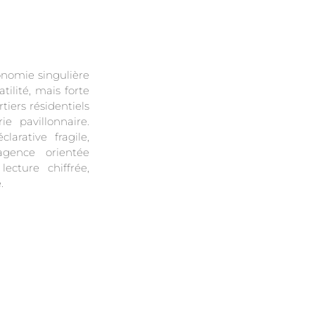
nomie singulière
tilité, mais forte
tiers résidentiels
e pavillonnaire.
arative fragile,
agence orientée
ecture chiffrée,
.