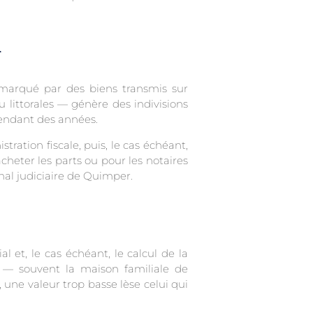
r
 marqué par des biens transmis sur
u littorales — génère des indivisions
pendant des années.
tration fiscale, puis, le cas échéant,
acheter les parts ou pour les notaires
nal judiciaire de Quimper.
 et, le cas échéant, le calcul de la
 — souvent la maison familiale de
 une valeur trop basse lèse celui qui