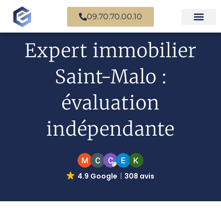
09.70.70.00.10
Expertise en b
Expertise i
Services d’
Questions fr
Paiement en ligne
Expert immobilier
Saint-Malo :
évaluation
indépendante
4.9 Google
308 avis