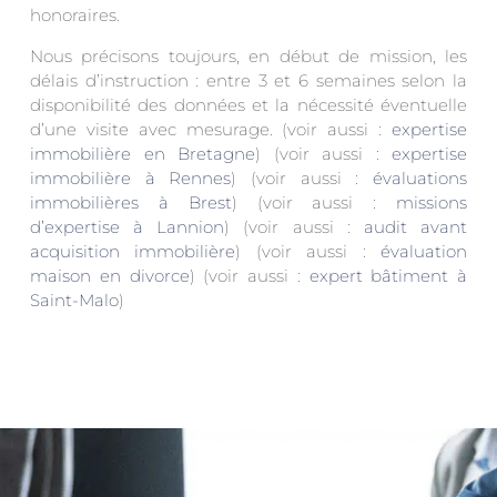
honoraires.
Nous précisons toujours, en début de mission, les
délais d’instruction : entre 3 et 6 semaines selon la
disponibilité des données et la nécessité éventuelle
d’une visite avec mesurage. (voir aussi :
expertise
immobilière en Bretagne
) (voir aussi :
expertise
immobilière à Rennes
) (voir aussi :
évaluations
immobilières à Brest
) (voir aussi :
missions
d’expertise à Lannion
) (voir aussi :
audit avant
acquisition immobilière
) (voir aussi :
évaluation
maison en divorce
) (voir aussi :
expert bâtiment à
Saint-Malo
)