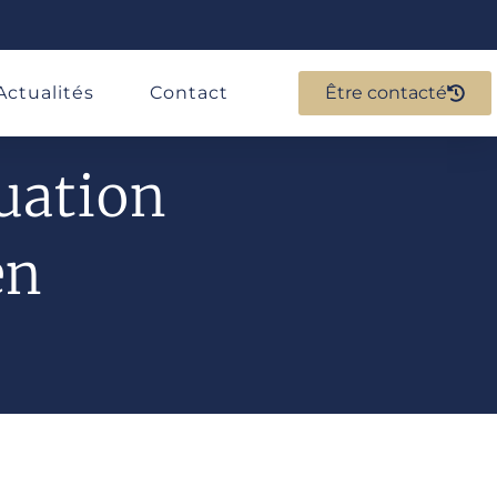
Actualités
Contact
Être contacté
luation
en