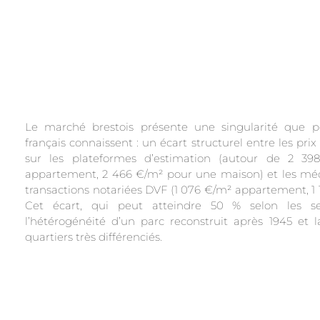
Le marché brestois présente une singularité que pe
français connaissent : un écart structurel entre les pri
sur les plateformes d’estimation (autour de 2 3
appartement, 2 466 €/m² pour une maison) et les méd
transactions notariées DVF (1 076 €/m² appartement, 1 
Cet écart, qui peut atteindre 50 % selon les se
l’hétérogénéité d’un parc reconstruit après 1945 et 
quartiers très différenciés.