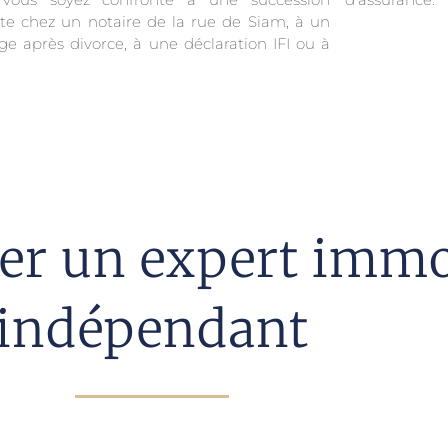
te chez un notaire de la rue de Siam, à un
ge après divorce, à une déclaration IFI ou à
r un expert immob
indépendant