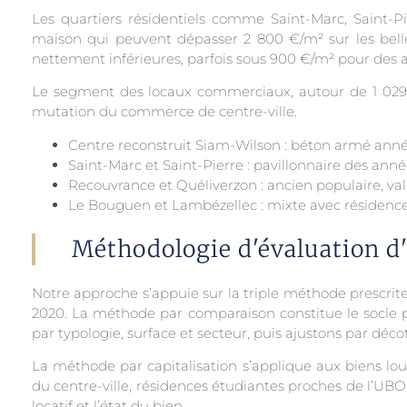
Les quartiers résidentiels comme Saint-Marc, Saint-P
maison qui peuvent dépasser 2 800 €/m² sur les belle
nettement inférieures, parfois sous 900 €/m² pour des
Le segment des locaux commerciaux, autour de 1 029 €
mutation du commerce de centre-ville.
Centre reconstruit Siam-Wilson : béton armé année
Saint-Marc et Saint-Pierre : pavillonnaire des anné
Recouvrance et Quéliverzon : ancien populaire, va
Le Bouguen et Lambézellec : mixte avec résidences
Méthodologie d'évaluation d
Notre approche s’appuie sur la triple méthode prescrit
2020. La méthode par comparaison constitue le socle pou
par typologie, surface et secteur, puis ajustons par déco
La méthode par capitalisation s’applique aux biens lo
du centre-ville, résidences étudiantes proches de l’UBO
locatif et l’état du bien.