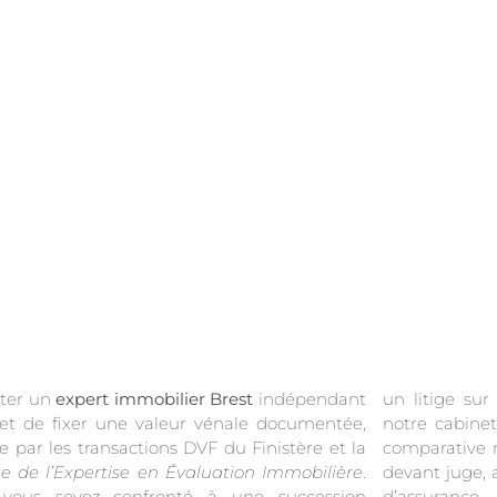
citer un
expert immobilier Brest
indépendant
un litige su
t de fixer une valeur vénale documentée,
notre cabine
e par les transactions DVF du Finistère et la
comparative 
e de l’Expertise en Évaluation Immobilière
.
devant juge, administration fiscale ou compagnie
vous soyez confronté à une succession
d’assurance.