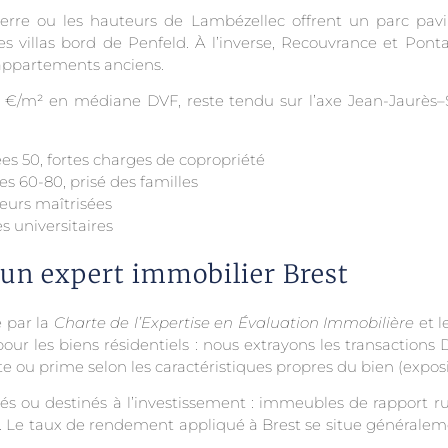
ierre ou les hauteurs de Lambézellec offrent un parc pavil
s villas bord de Penfeld. À l’inverse, Recouvrance et Po
 appartements anciens.
/m² en médiane DVF, reste tendu sur l’axe Jean-Jaurès–Sia
s 50, fortes charges de copropriété
es 60-80, prisé des familles
leurs maîtrisées
 universitaires
'un expert immobilier Brest
e par la
Charte de l’Expertise en Évaluation Immobilière
et l
r les biens résidentiels : nous extrayons les transactions D
te ou prime selon les caractéristiques propres du bien (exposit
ués ou destinés à l’investissement : immeubles de rapport 
. Le taux de rendement appliqué à Brest se situe généralemen