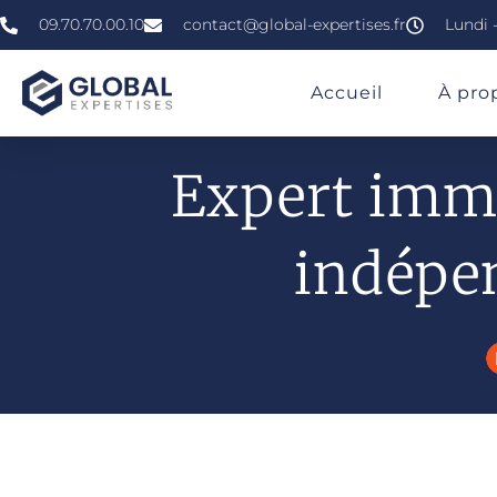
09.70.70.00.10
contact@global-expertises.fr
Lundi -
»
»
»
Expertise Immobilière À Brest
Accueil
À pro
Expert immo
indépen