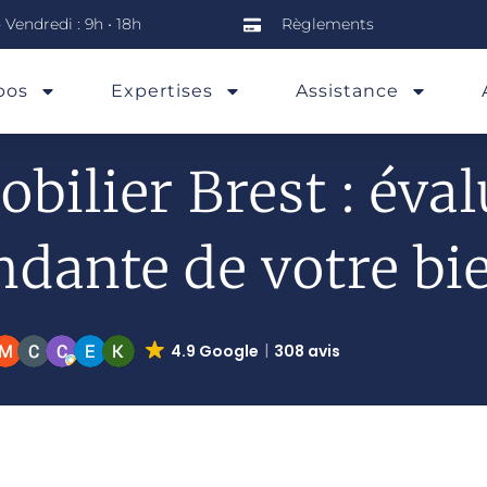
 Vendredi : 9h • 18h
Règlements
pos
Expertises
Assistance
bilier Brest : éva
dante de votre bi
4.9 Google
308 avis