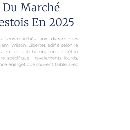
s Du Marché
estois En 2025
urs sous-marchés aux dynamiques
iam, Wilson, Liberté), édifié selon le
présente un bâti homogène en béton
re spécifique : ravalements lourds,
ance énergétique souvent faible avec