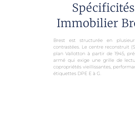
Spécificité
Immobilier Br
Brest est structurée en plusie
contrastées. Le centre reconstruit (S
plan Vallotton à partir de 1945, 
armé qui exige une grille de lectu
copropriétés vieillissantes, perform
étiquettes DPE E à G.