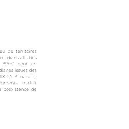
u de territoires
x médians affichés
98 €/m² pour un
ianes issues des
118 €/m² maison).
gments, traduit
la coexistence de