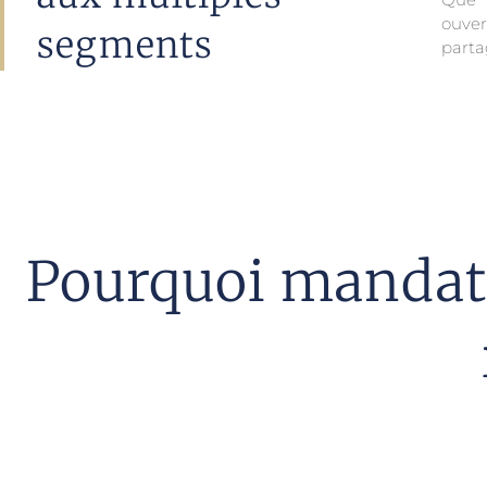
ouver
segments
parta
Pourquoi mandate