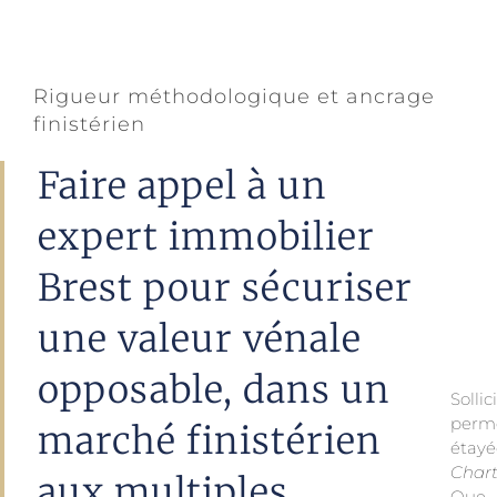
Rigueur méthodologique et ancrage
finistérien
Faire appel à un
expert immobilier
Brest pour sécuriser
une valeur vénale
opposable, dans un
Solli
perme
marché finistérien
étayé
Chart
aux multiples
Que 