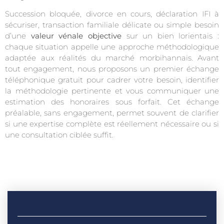
Succession bloquée, divorce en cours, déclaration IFI à
sécuriser, transaction familiale délicate ou simple besoin
d’une
valeur vénale objective
sur un bien lorientais :
chaque situation appelle une approche méthodologique
adaptée aux réalités du marché morbihannais. Avant
tout engagement, nous proposons un premier échange
téléphonique gratuit pour cadrer votre besoin, identifier
la méthodologie pertinente et vous communiquer une
estimation des honoraires sous forfait. Cet échange
préalable, sans engagement, permet souvent de clarifier
si une expertise complète est réellement nécessaire ou si
une consultation ciblée suffit.