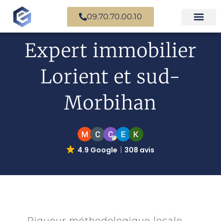
09.70.70.00.10
Expertise en b
Expertise i
Services d’
Questions fr
Paiement en ligne
Expert immobilier
Lorient et sud-
Morbihan
4.9 Google
308 avis
Rigueur méthodologique locale