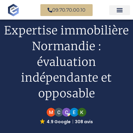
09.70.70.00.10
Expertise en b
Expertise i
Services d’
Questions fr
Paiement en ligne
Expertise immobilière
Normandie :
évaluation
indépendante et
opposable
4.9 Google
308 avis