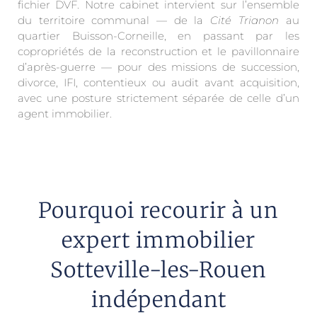
fichier DVF. Notre cabinet intervient sur l’ensemble
du territoire communal — de la
Cité Trianon
au
quartier Buisson-Corneille, en passant par les
copropriétés de la reconstruction et le pavillonnaire
d’après-guerre — pour des missions de succession,
divorce, IFI, contentieux ou audit avant acquisition,
avec une posture strictement séparée de celle d’un
agent immobilier.
Pourquoi recourir à un
expert immobilier
Sotteville-les-Rouen
indépendant