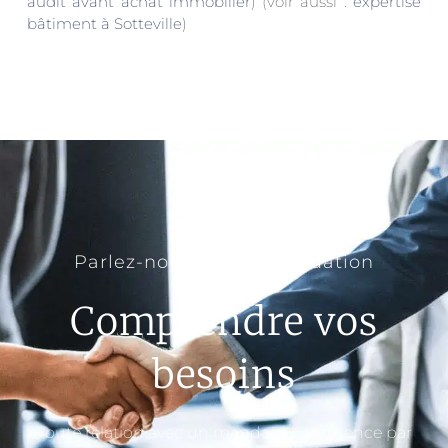
audit avant achat immobilier
) (voir aussi :
expertise
bâtiment à Sotteville
)
Parlez-nous de votre situation
Comprendre vos
besoins
Toute relation avec un mandant commence par