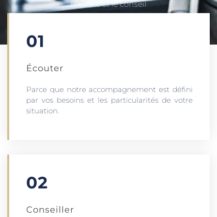
l’écoute et le conseil
01
Écouter​
Parce que notre accompagnement est défini
par vos besoins et les particularités de votre
situation.
02
Conseiller