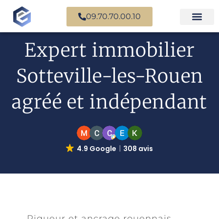
09.70.70.00.10
Expertise en b
Expertise i
Services d’
Questions fr
Paiement en ligne
Expert immobilier
Sotteville-les-Rouen
agréé et indépendant
4.9 Google
308 avis
Rigueur et ancrage rouennais