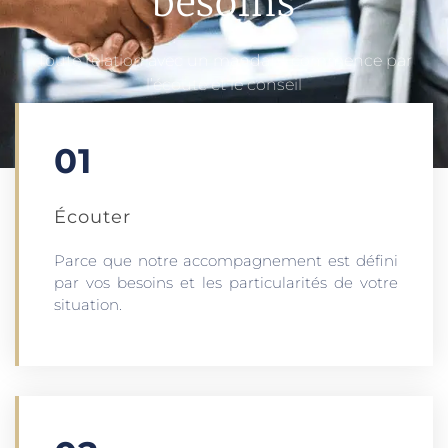
besoins
Toute relation avec un mandant commence par
l’écoute et le conseil
01
Écouter​
Parce que notre accompagnement est défini
par vos besoins et les particularités de votre
situation.