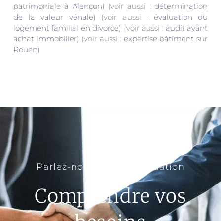
patrimoniale à Alençon
) (voir aussi :
détermination
de la valeur vénale
) (voir aussi :
évaluation du
logement familial en divorce
) (voir aussi :
audit avant
achat immobilier
) (voir aussi :
expertise bâtiment sur
Rouen
)
Parlez-nous de votre situation
Comprendre vos