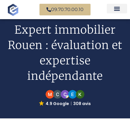
09.70.70.00.10
Nos experts en
Cas prati
Expert immobilier
Rouen : évaluation et
expertise
indépendante
4.9 Google
308 avis