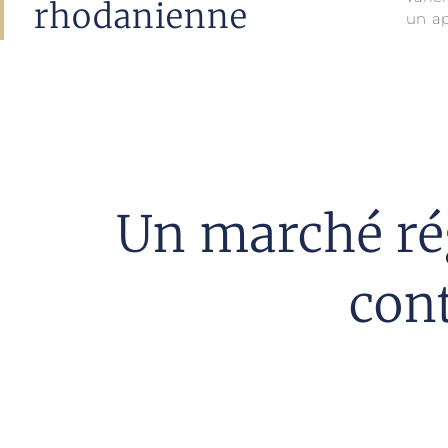
rhodanienne
un ap
Un marché rég
con