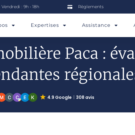
 Vendredi : 9h • 18h
Règlements
pos
Expertises
Assistance
obilière Paca : év
ndantes régionale
4.9 Google
308 avis