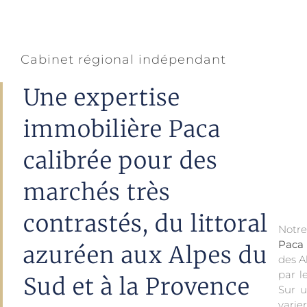
Cabinet régional indépendant
Une expertise
immobilière Paca
calibrée pour des
marchés très
contrastés, du littoral
Notre
Paca
azuréen aux Alpes du
des A
par l
Sud et à la Provence
Sur u
varie