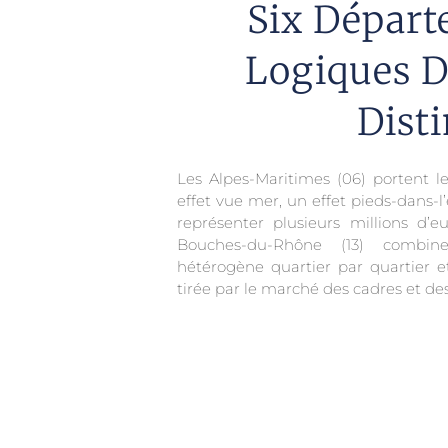
Six Départ
Logiques D
Disti
Les Alpes-Maritimes (06) portent 
effet vue mer, un effet pieds-dans-l
représenter plusieurs millions d’
Bouches-du-Rhône (13) combine
hétérogène quartier par quartier 
tirée par le marché des cadres et de