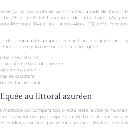
rtes sur la presqu’île de Saint-Tropez, la rade de Toulon,
) bénéficie de l’effet Luberon et de l’attractivité d’Avig
Haute-Provence (04) et les Hautes-Alpes (05), enfin, fonct
n de comparables propre, des coefficients d’ajustement s
aisonner sur la région comme un bloc homogène.
rché international
et aire aixoise haut de gamme
e-pays en mutation
mas de caractère
aires, foncier rural
iquée au littoral azuréen
la méthode par comparaison directe reste la voie reine, mais 
achent souvent une part importante de biens vendus en sous
les conditions ne sont pas immédiatement lisibles. Le retra