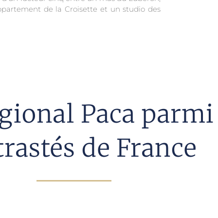
partement de la Croisette et un studio des
ional Paca parmi 
trastés de France