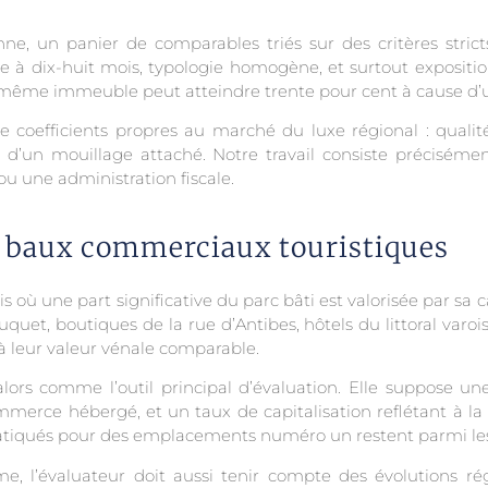
enne, un panier de comparables triés sur des critères 
re à dix-huit mois, typologie homogène, et surtout expositio
un même immeuble peut atteindre trente pour cent à cause d
e coefficients propres au marché du luxe régional : qualit
d’un mouillage attaché. Notre travail consiste précisément
u une administration fiscale.
et baux commerciaux touristiques
s où une part significative du parc bâti est valorisée par sa 
uet, boutiques de la rue d’Antibes, hôtels du littoral varoi
à leur valeur vénale comparable.
rs comme l’outil principal d’évaluation. Elle suppose une 
erce hébergé, et un taux de capitalisation reflétant à la fo
 pratiqués pour des emplacements numéro un restent parmi les
me, l’évaluateur doit aussi tenir compte des évolutions r