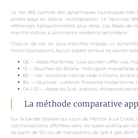
Le Var (83) cumule des dynamiques touristiques très fo
arrière-pays en pleine recomposition. Le Vaucluse (84
références transactionnelles plus rares. Les Alpes-de-
marché station, à dominante résidence secondaire.
Chacun de ces six sous-marchés impose un échantillo
micro-localisations. Aucun expert sérieux ne saurait r
06 — Alpes-Maritimes : luxe azuréen, effet vue, ma
13 — Bouches-du-Rhône : métropole marseillaise 
83 — Var : tourisme intense, rade militaire, arrièr
84 — Vaucluse : Luberon, Provence rhodanienne, 
04 / 05 — Alpes du Sud : stations, résidences second
La méthode comparative appl
Sur la bande littorale qui court de Menton à La Ciotat, 
Les transactions affichées dans les bases publiques c
de parts de SCI ou de transactions de gré à gré dont 