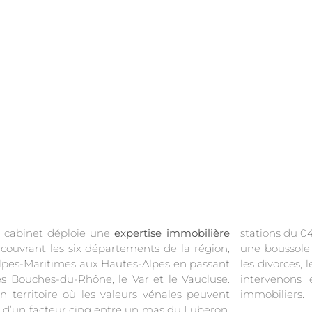
 cabinet déploie une
expertise immobilière
stations du 04,
couvrant les six départements de la région,
une boussole 
lpes-Maritimes aux Hautes-Alpes en passant
les divorces, l
es Bouches-du-Rhône, le Var et le Vaucluse.
intervenons 
n territoire où les valeurs vénales peuvent
immobiliers.
r d’un facteur cinq entre un mas du Luberon,