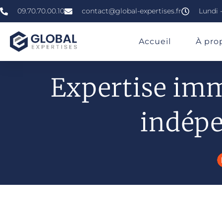
09.70.70.00.10
contact@global-expertises.fr
Lundi -
»
»
Expertise Immobilière En PACA
Accueil
À pro
Expertise imm
indépe