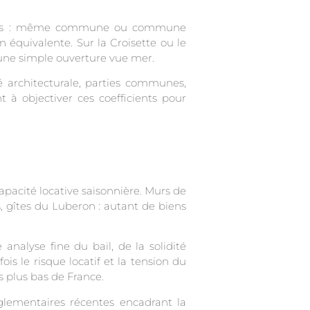
stricts : même commune ou commune
n équivalente. Sur la Croisette ou le
’une simple ouverture vue mer.
é architecturale, parties communes,
 à objectiver ces coefficients pour
capacité locative saisonnière. Murs de
s, gîtes du Luberon : autant de biens
analyse fine du bail, de la solidité
is le risque locatif et la tension du
 plus bas de France.
églementaires récentes encadrant la