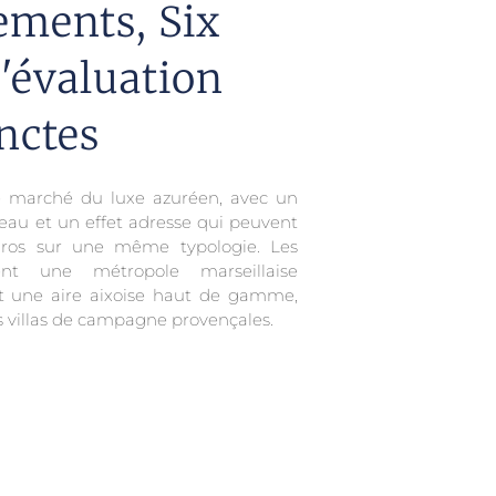
ements, Six
'évaluation
nctes
le marché du luxe azuréen, avec un
’eau et un effet adresse qui peuvent
euros sur une même typologie. Les
nt une métropole marseillaise
et une aire aixoise haut de gamme,
s villas de campagne provençales.