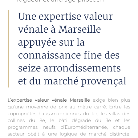
Une expertise valeur
vénale à Marseille
appuyée sur la
connaissance fine des
seize arrondissements
et du marché provençal
L’
expertise valeur vénale Marseille
exige bien plus
qu’une moyenne de prix au mètre carré. Entre les
copropriétés haussmanniennes du 1er, les villas des
collines du 8e, le bâti dégradé du 3e et les
programmes neufs d’Euroméditerranée, chaque
secteur obéit à une logique de marché distincte.