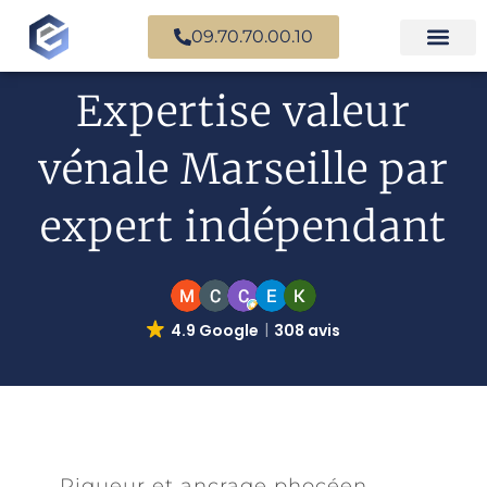
09.70.70.00.10
Expertise en b
Expertise i
Services d’
Questions fr
Paiement en ligne
Expertise valeur
vénale Marseille par
expert indépendant
4.9 Google
308 avis
Rigueur et ancrage phocéen