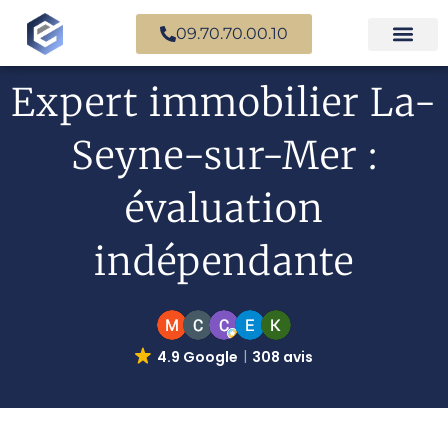
09.70.70.00.10
Expertise en b
Expertise i
Services d’
Questions fr
Paiement en ligne
Expert immobilier La-
Seyne-sur-Mer :
évaluation
indépendante
4.9 Google
308 avis