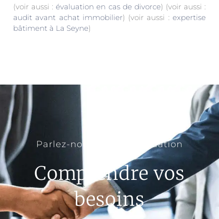
(voir aussi :
évaluation en cas de divorce
) (voir aussi :
audit avant achat immobilier
) (voir aussi :
expertise
bâtiment à La Seyne
)
Parlez-nous de votre situation
Comprendre vos
besoins