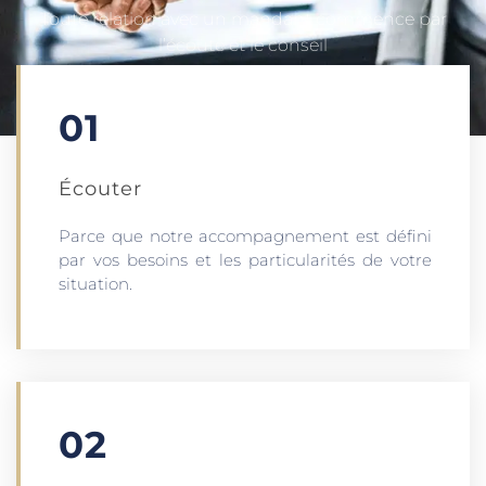
Toute relation avec un mandant commence par
l’écoute et le conseil
01
Écouter​
Parce que notre accompagnement est défini
par vos besoins et les particularités de votre
situation.
02