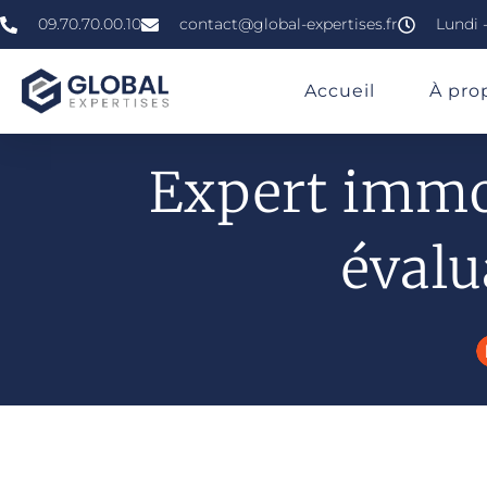
09.70.70.00.10
contact@global-expertises.fr
Lundi -
»
»
»
Expertise Immobilière À Chalon-Sur-Saône
Accueil
À pro
Expert immo
évalu