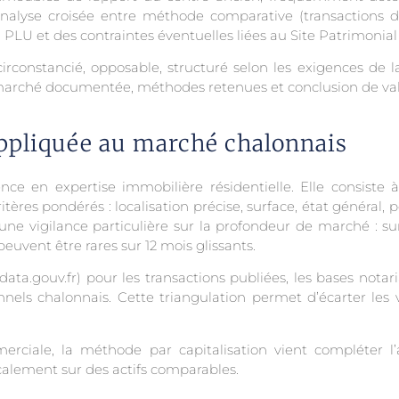
analyse croisée entre méthode comparative (transactions d
u PLU et des contraintes éventuelles liées au Site Patrimoni
rconstancié, opposable, structuré selon les exigences de la
e marché documentée, méthodes retenues et conclusion de v
ppliquée au marché chalonnais
e en expertise immobilière résidentielle. Elle consiste à
ritères pondérés : localisation précise, surface, état général
e une vigilance particulière sur la profondeur de marché :
euvent être rares sur 12 mois glissants.
(data.gouv.fr) pour les transactions publiées, les bases notar
ionnels chalonnais. Cette triangulation permet d’écarter les 
rciale, la méthode par capitalisation vient compléter l
calement sur des actifs comparables.