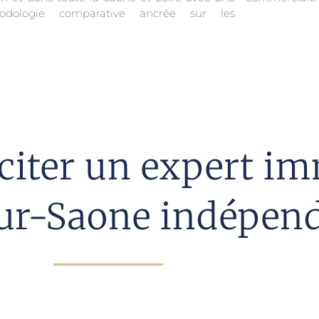
odologie comparative ancrée sur les
iciter un expert i
ur-Saone indépen