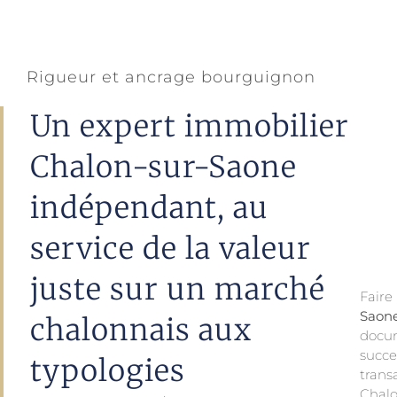
Rigueur et ancrage bourguignon
Un expert immobilier
Chalon-sur-Saone
indépendant, au
service de la valeur
juste sur un marché
Fair
Saon
chalonnais aux
docu
— du
succe
pavi
typologies
trans
circ
Chalo