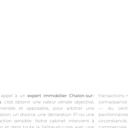
e appel à un
expert immobilier Chalon-sur-
transactions n
e
, c’est obtenir une
valeur vénale objective
,
connaissance fine des micro-marchés chalonnais
mentée et opposable, pour arbitrer une
 centre Saint-Vincent aux faubourgs
ssion, un divorce, une déclaration IFI ou une
llonnaires de Saint-Cosme. Un rapport
action sensible. Notre cabinet intervient à
onstancié, jamais une simple estimation
n et dans toute la Saône-et-Loire avec une
commerciale.