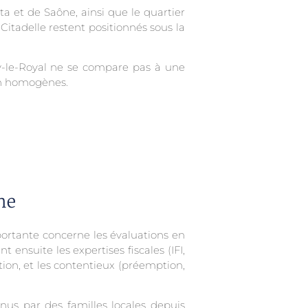
ta et de Saône, ainsi que le quartier
Citadelle restent positionnés sous la
oy-le-Royal ne se compare pas à une
on homogènes.
ne
mportante concerne les évaluations en
 ensuite les expertises fiscales (IFI,
tion, et les contentieux (préemption,
us par des familles locales depuis