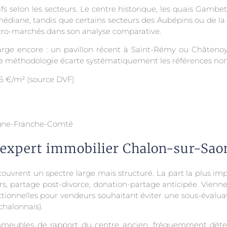
s selon les secteurs. Le centre historique, les quais Gambet
 médiane, tandis que certains secteurs des Aubépins ou de la 
icro-marchés dans son analyse comparative.
s large encore : un pavillon récent à Saint-Rémy ou Châten
tre méthodologie écarte systématiquement les références n
6 €/m² (source DVF)
gogne-Franche-Comté
 expert immobilier Chalon-sur-Sao
ecouvrent un spectre large mais structuré. La part la plus i
ers, partage post-divorce, donation-partage anticipée. Viennent
actionnelles pour vendeurs souhaitant éviter une sous-évalua
chalonnais).
 immeubles de rapport du centre ancien, fréquemment déten