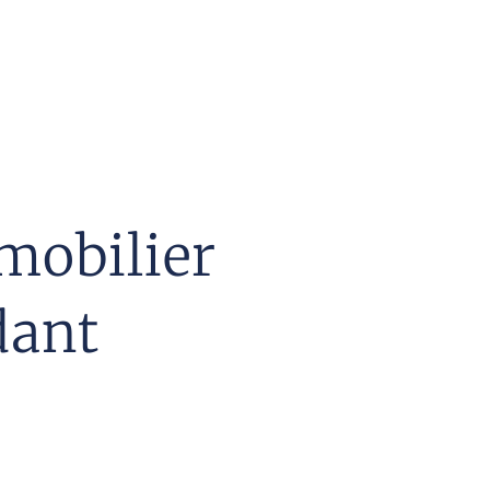
mmobilier
dant