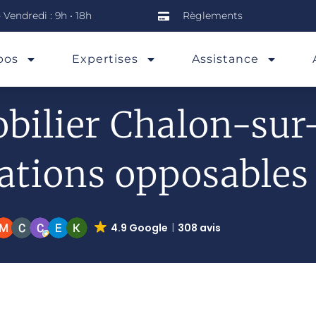
 Vendredi : 9h • 18h
Règlements
pos
Expertises
Assistance
bilier Chalon-sur
ations opposables
4.9 Google
308 avis