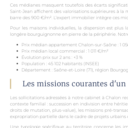
Ces médianes masquent toutefois des écarts significatif
Saint-Jean affichent des valorisations supérieures à la
barre des 900 €/m². L’expert immobilier intègre ces m
Pour les maisons individuelles, la dispersion est plu
longère bourguignonne en pierre de la périphérie. No
Prix médian appartement Chalon-sur-Saône : 1 05
Prix médian local commercial : 1 011 €/m²
Évolution prix sur 2 ans : +3 %
Population : 45 102 habitants (INSEE)
Département : Saône-et-Loire (71), région Bour
Les missions courantes d'un
Les sollicitations adressées à notre cabinet à Chalon r
contexte familial : succession en indivision entre hériti
droits de mutation, plus-value), les missions pré-trans
expropriation partielle dans le cadre de projets urbains 
Une typologie spécifique au territoire concerne les