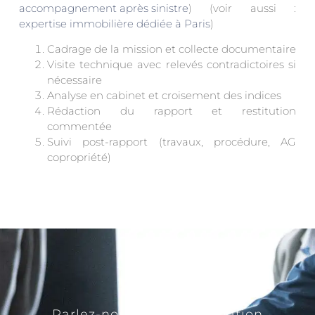
accompagnement après sinistre
) (voir aussi :
expertise immobilière dédiée à Paris
)
Cadrage de la mission et collecte documentaire
Visite technique avec relevés contradictoires si
nécessaire
Analyse en cabinet et croisement des indices
Rédaction du rapport et restitution
commentée
Suivi post-rapport (travaux, procédure, AG
copropriété)
Parlez-nous de votre situation