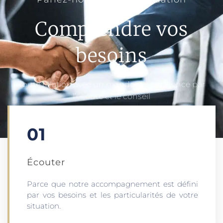
Comprendre vos
besoins
Toute relation avec un mandant commence par
l’écoute et le conseil
01
Écouter​
Parce que notre accompagnement est défini
par vos besoins et les particularités de votre
situation.