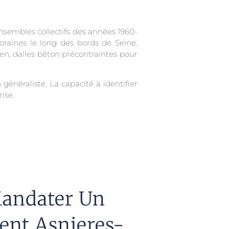
nsembles collectifs des années 1960-
oraines le long des bords de Seine.
en, dalles béton précontraintes pour
 généraliste. La capacité à identifier
ise.
andater Un
ent Asnieres-