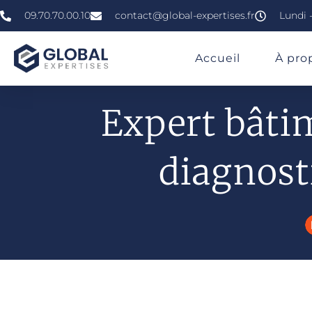
09.70.70.00.10
contact@global-expertises.fr
Lundi -
»
»
»
Expert En Bâtiment À Asnières-Sur-Seine
Accueil
À pro
Expert bâti
diagnost