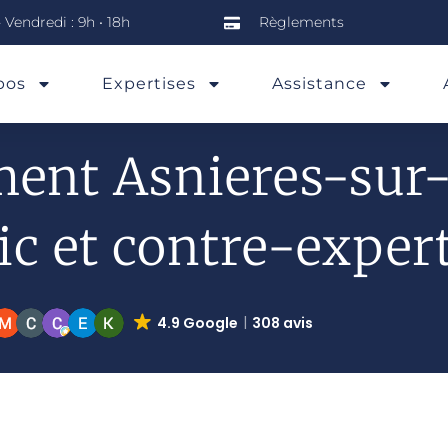
 Vendredi : 9h • 18h
Règlements
pos
Expertises
Assistance
ment Asnieres-sur-
ic et contre-exper
4.9 Google
308 avis