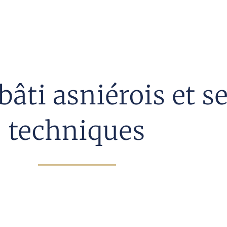
âti asniérois et s
techniques