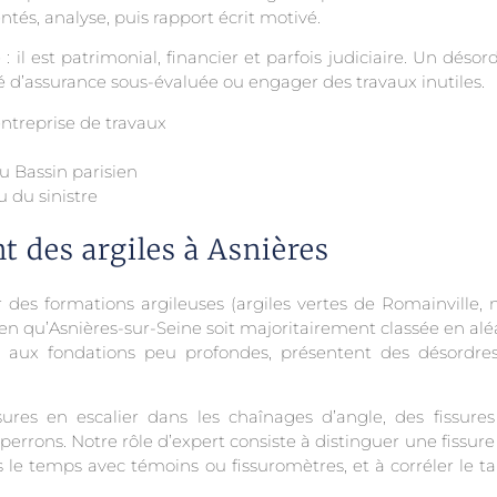
entés, analyse, puis rapport écrit motivé.
 il est patrimonial, financier et parfois judiciaire. Un désor
 d’assurance sous-évaluée ou engager des travaux inutiles.
ntreprise de travaux
du Bassin parisien
 du sinistre
t des argiles à Asnières
r des formations argileuses (argiles vertes de Romainville,
 qu’Asnières-sur-Seine soit majoritairement classée en aléa 
n aux fondations peu profondes, présentent des désordres 
sures en escalier dans les chaînages d’angle, des fissure
perrons. Notre rôle d’expert consiste à distinguer une fissure 
s le temps avec témoins ou fissuromètres, et à corréler le t