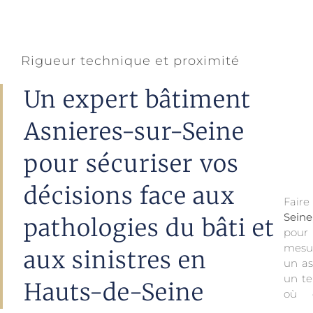
Rigueur technique et proximité
Un expert bâtiment
Asnieres-sur-Seine
pour sécuriser vos
décisions face aux
Fair
Seine
pathologies du bâti et
pour
du bâ
mesur
aux sinistres en
un as
un te
Hauts-de-Seine
où c