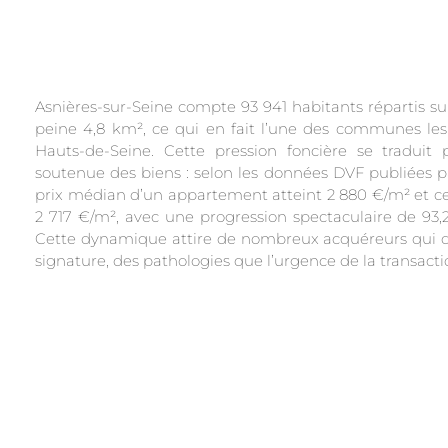
Asnières-sur-Seine compte 93 941 habitants répartis sur
peine 4,8 km², ce qui en fait l’une des communes les
Hauts-de-Seine. Cette pression foncière se traduit 
soutenue des biens : selon les données DVF publiées par
prix médian d’un appartement atteint 2 880 €/m² et c
2 717 €/m², avec une progression spectaculaire de 93,
Cette dynamique attire de nombreux acquéreurs qui d
signature, des pathologies que l’urgence de la transact