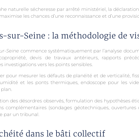
naturelle sécheresse par arrêté ministériel, la déclaration 
 maximise les chances d’une reconnaissance et d’une provisi
-sur-Seine : la méthodologie de vi
ur-Seine
commence systématiquement par l’analyse document
opropriété, devis de travaux antérieurs, rapports précé
s investigations vers les points sensibles.
aser pour mesurer les défauts de planéité et de verticalité, fi
midité et les ponts thermiques, endoscope pour les vides d
 plan.
ption des désordres observés, formulation des hypothèses éti
ons complémentaires (sondages géotechniques, ouvertures des
 par un tribunal.
chéité dans le bâti collectif