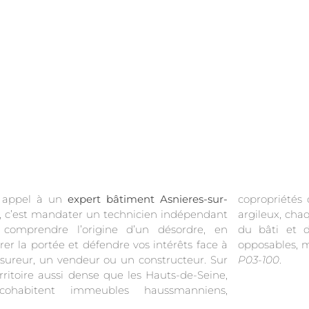
e appel à un
expert bâtiment Asnieres-sur-
copropriétés 
, c’est mandater un technicien indépendant
argileux, chaque diagnostic exige une lecture fine
 comprendre l’origine d’un désordre, en
ti et de son histoire. Nos rapports sont
er la portée et défendre vos intérêts face à
opposables, m
sureur, un vendeur ou un constructeur. Sur
P03-100
.
rritoire aussi dense que les Hauts-de-Seine,
ohabitent immeubles haussmanniens,