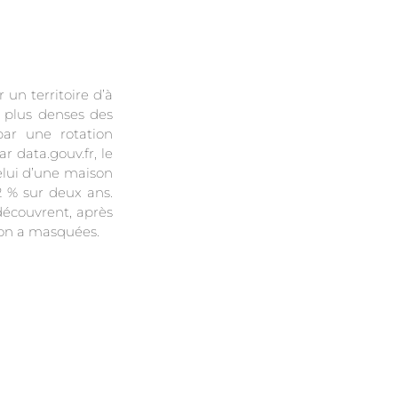
 un territoire d’à
 plus denses des
par une rotation
 data.gouv.fr, le
elui d’une maison
2 % sur deux ans.
écouvrent, après
ion a masquées.