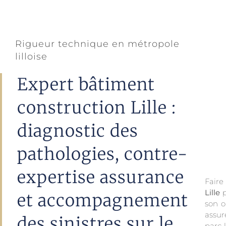
Rigueur technique en métropole
lilloise
Expert bâtiment
construction Lille :
diagnostic des
pathologies, contre-
expertise assurance
Faire
Lille
p
et accompagnement
son o
assur
des sinistres sur le
parc 