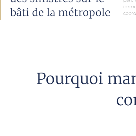
imme
bâti de la métropole
copro
Pourquoi man
co