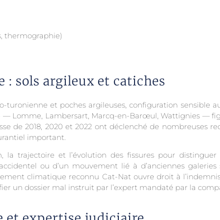
s, thermographie)
 : sols argileux et catiches
 séno-turonienne et poches argileuses, configuration sensibl
e — Lomme, Lambersart, Marcq-en-Barœul, Wattignies — fig
sse de 2018, 2020 et 2022 ont déclenché de nombreuses re
urantiel important.
, la trajectoire et l’évolution des fissures pour distinguer
 accidentel ou d’un mouvement lié à d’anciennes galeries s
ment climatique reconnu Cat-Nat ouvre droit à l’indemnisati
ier un dossier mal instruit par l’expert mandaté par la comp
 et expertise judiciaire