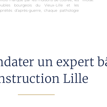
ubles bourgeois du Vieux-Lille et les
priétés d’après-guerre, chaque pathologie
dater un expert b
nstruction Lille