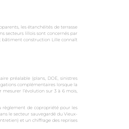
pparents, les étanchéités de terrasse
s secteurs lillois sont concernés par
t bâtiment construction Lille connaît
re préalable (plans, DOE, sinistres
stigations complémentaires lorsque la
 mesurer l’évolution sur 3 à 6 mois,
u règlement de copropriété pour les
dans le secteur sauvegardé du Vieux-
entretien) et un chiffrage des reprises