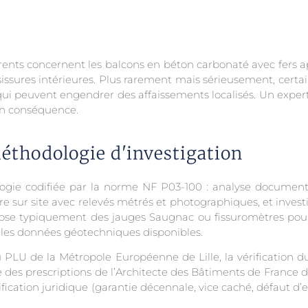
rrents concernent les balcons en béton carbonaté avec fers a
issures intérieures. Plus rarement mais sérieusement, certain
) qui peuvent engendrer des affaissements localisés. Un exper
n en conséquence.
méthodologie d'investigation
ogie codifiée par la norme NF P03-100 : analyse documentai
oire sur site avec relevés métrés et photographiques, et inve
rt pose typiquement des jauges Saugnac ou fissuromètres pour
te les données géotechniques disponibles.
PLU de la Métropole Européenne de Lille, la vérification d
 des prescriptions de l’Architecte des Bâtiments de France 
lification juridique (garantie décennale, vice caché, défaut d’