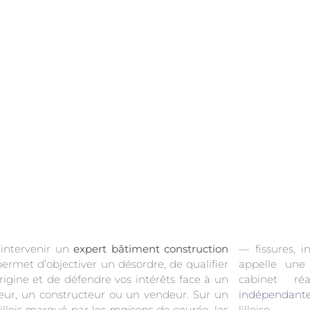
 intervenir un
expert bâtiment construction
— fissures, i
ermet d’objectiver un désordre, de qualifier
appelle une 
rigine et de défendre vos intérêts face à un
cabinet r
eur, un constructeur ou un vendeur. Sur un
indépendant
lillois marqué par les
maisons de courée
, les
lilloise.