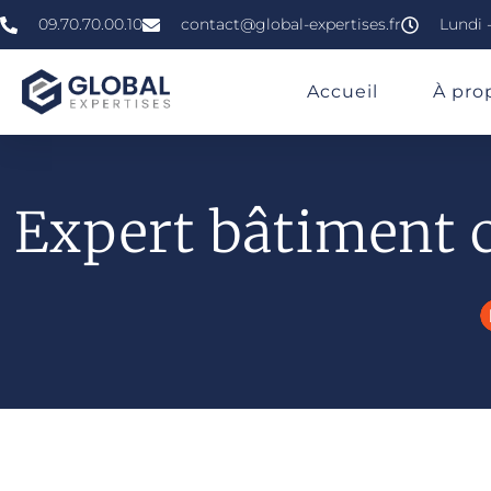
09.70.70.00.10
contact@global-expertises.fr
Lundi -
»
»
»
Expert En Bâtiment À Lille
Accueil
À pro
Expert bâtiment c