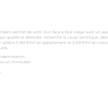
endant permet de sortir d’un face-à-face inégal avec un as
ui qualifie le désordre, recherche la cause technique, identif
yen atteint 3 359 €/m² en appartement et 3 519 €/m² en maison
uros.
’indemnisation
on ou un immeuble
é