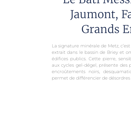
Jaumont, F
Grands E
La signature minérale de Metz, c’est
extrait dans le bassin de Briey et 
édifices publics. Cette pierre, sens
aux cycles gel-dégel, présente des p
encroûtements noirs, desquamati
permet de différencier de désordres 