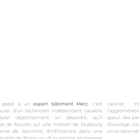
e appel à un
expert bâtiment Metz
, c’est
cabinet i
ourer d’un technicien indépendant capable
l’agglomérat
alyser objectivement un désordre, qu’il
appui des part
sse de
fissures sur une maison de faubourg
d’ouvrage con
ierre de Jaumont
, d’infiltrations dans une
un sinistre n
priété de Borny ou d’un sinistre sécheresse