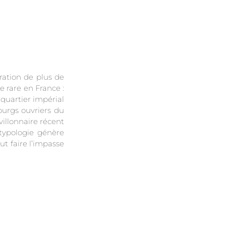
ration de plus de
 rare en France :
quartier impérial
ourgs ouvriers du
villonnaire récent
typologie génère
ut faire l’impasse