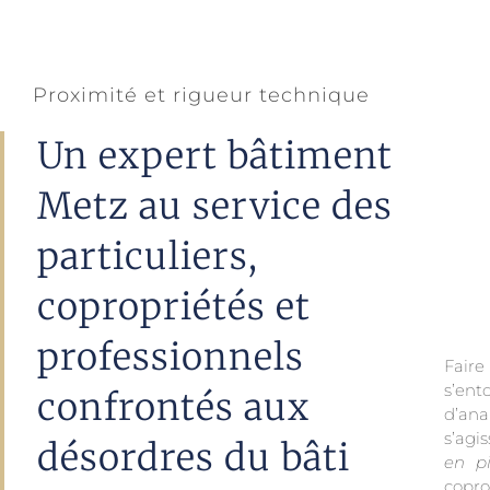
Proximité et rigueur technique
Un expert bâtiment
Metz au service des
particuliers,
copropriétés et
professionnels
Fair
s’ent
confrontés aux
d’an
s’agi
désordres du bâti
en p
copro