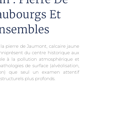
aubourgs Et
nsembles
 la pierre de Jaumont, calcaire jaune
omniprésent du centre historique aux
ible à la pollution atmosphérique et
athologies de surface (alvéolisation,
on) que seul un examen attentif
structurels plus profonds.