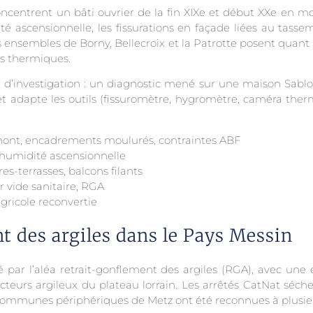
oncentrent un bâti ouvrier de la fin XIXe et début XXe en mo
é ascensionnelle, les fissurations en façade liées au tassem
 ensembles de Borny, Bellecroix et la Patrotte posent quant 
ts thermiques.
d’investigation : un diagnostic mené sur une maison Sablon 
t adapte les outils (fissuromètre, hygromètre, caméra therm
aumont, encadrements moulurés, contraintes ABF
 humidité ascensionnelle
s-terrasses, balcons filants
r vide sanitaire, RGA
agricole reconvertie
t des argiles dans le Pays Messin
par l’aléa retrait-gonflement des argiles (RGA), avec une
eurs argileux du plateau lorrain. Les arrêtés CatNat sécher
communes périphériques de Metz ont été reconnues à plusieu