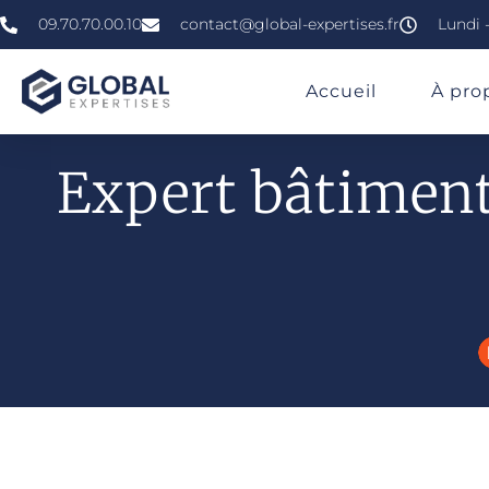
09.70.70.00.10
contact@global-expertises.fr
Lundi -
»
»
»
Expert En Bâtiment À Metz
Accueil
À pro
Expert bâtiment