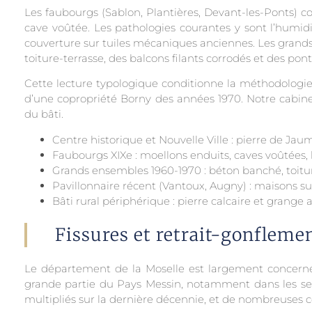
Les faubourgs (Sablon, Plantières, Devant-les-Ponts) c
cave voûtée. Les pathologies courantes y sont l’humidit
couverture sur tuiles mécaniques anciennes. Les grands
toiture-terrasse, des balcons filants corrodés et des pon
Cette lecture typologique conditionne la méthodologie 
d’une copropriété Borny des années 1970. Notre cabine
du bâti.
Centre historique et Nouvelle Ville : pierre de J
Faubourgs XIXe : moellons enduits, caves voûtées,
Grands ensembles 1960-1970 : béton banché, toiture
Pavillonnaire récent (Vantoux, Augny) : maisons su
Bâti rural périphérique : pierre calcaire et grange 
Fissures et retrait-gonflemen
Le département de la Moselle est largement concerné 
grande partie du Pays Messin, notamment dans les sect
multipliés sur la dernière décennie, et de nombreuses 