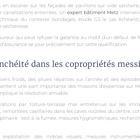
 en escalier sur les façades de pavillons sur vide sanitair
e canalisations enterrées. Un
expert bâtiment Metz
intervena
chnique du contexte (sondages, étude G5 le cas échéant),
e sécheresse.
ureur qui peut refuser la garantie au motif d’un défaut de f
d’assurance se joue précisément sur cette qualification.
anchéité dans les copropriétés mess
rs froids, des pluies réparties sur l’année et des épisodes 
résentent une part importante des missions d’expertise sur M
mplique la résolution amiable.
iltrations par toiture-terrasse mal entretenue sur les i
de, remontées capillaires dans les caves voûtées du centre, 
plinaire : test à la fumée, mesures hygrométriques, recherche
xploitation des indices visuels, mesures instrumentée