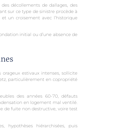
e, des décollements de dallages, des
nt sur ce type de sinistre procède à
 et un croisement avec l’historique
ondation initial ou d’une absence de
ines
orageux estivaux intenses, sollicite
etz, particulièrement en copropriété
mmeubles des années 60-70, défauts
condensation en logement mal ventilé.
 de fuite non destructive, voire test
s, hypothèses hiérarchisées, puis