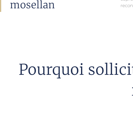
mosellan
reco
Pourquoi sollic