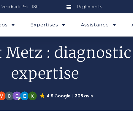
 Vendredi : 9h • 18h
Règlements
pos
Expertises
Assistance
 Metz : diagnostic
expertise
4.9 Google
308 avis