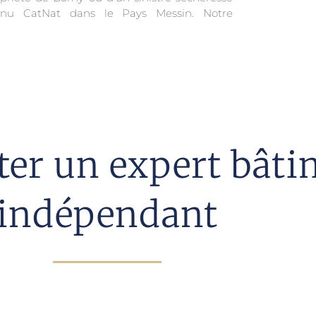
nnu CatNat dans le Pays Messin. Notre
iter un expert bât
indépendant