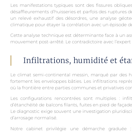
Les manifestations typiques sont des fissures obliques
désaffleurements d’huisseries et parfois des ruptures d
un relevé exhaustif des désordres, une analyse géote
climatique pour étayer la corrélation avec un épisode d
Cette analyse technique est déterminante face à un ass
mouvement post-arrêté. Le contradictoire avec l’expert 
Infiltrations, humidité et ét
Le climat semi-continental messin, marqué par des hive
fortement les enveloppes bâties. Les infiltrations rep
où la frontière entre parties communes et privatives co
Les configurations rencontrées sont multiples : inf
d’étanchéité de balcons filants, fuites en pied de faça
Le diagnostic exige souvent une investigation pluridisci
d’arrosage normalisé.
Notre cabinet privilégie une démarche graduée : e