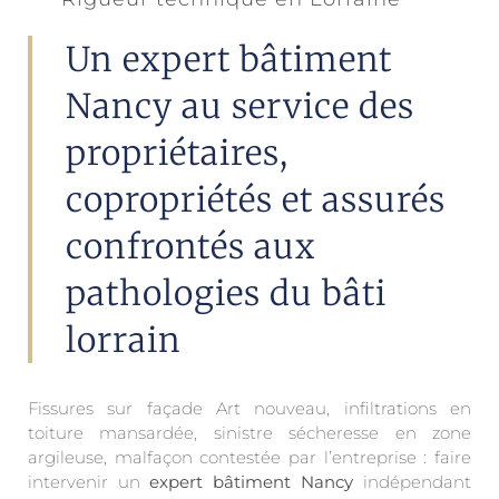
Un expert bâtiment
Nancy au service des
propriétaires,
copropriétés et assurés
confrontés aux
pathologies du bâti
lorrain
Fissures sur façade Art nouveau, infiltrations en
toiture mansardée, sinistre sécheresse en zone
argileuse, malfaçon contestée par l’entreprise : faire
intervenir un
expert bâtiment Nancy
indépendant