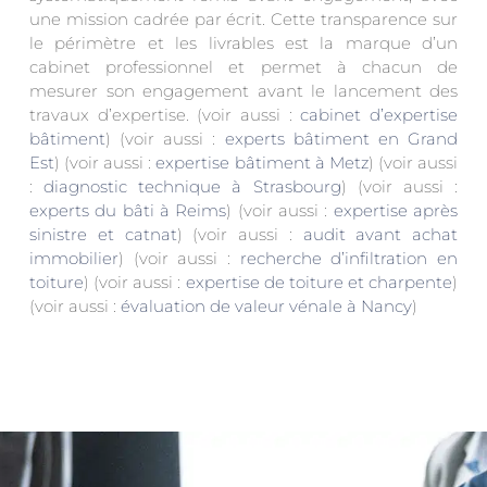
une mission cadrée par écrit. Cette transparence sur
le périmètre et les livrables est la marque d’un
cabinet professionnel et permet à chacun de
mesurer son engagement avant le lancement des
travaux d’expertise. (voir aussi :
cabinet d’expertise
bâtiment
) (voir aussi :
experts bâtiment en Grand
Est
) (voir aussi :
expertise bâtiment à Metz
) (voir aussi
:
diagnostic technique à Strasbourg
) (voir aussi :
experts du bâti à Reims
) (voir aussi :
expertise après
sinistre et catnat
) (voir aussi :
audit avant achat
immobilier
) (voir aussi :
recherche d’infiltration en
toiture
) (voir aussi :
expertise de toiture et charpente
)
(voir aussi :
évaluation de valeur vénale à Nancy
)