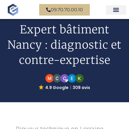
09.70.70.00.10
Expertise en b
Expertise i
Services d’
Questions fr
Paiement en ligne
Expert bâtiment
Nancy : diagnostic et
contre-expertise
4.9 Google
308 avis
Rigueur technique en Lorraine