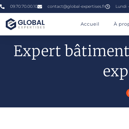
09.70.70.00.10
contact@global-expertises.fr
Lundi -
»
»
»
Expert En Bâtiment À Saint-Nazaire
Accueil
À pro
Expert bâtiment 
exp