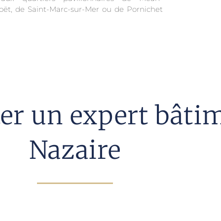
ët, de Saint-Marc-sur-Mer ou de Pornichet
ter un expert bâti
Nazaire