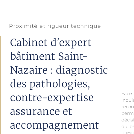
Proximité et rigueur technique
Cabinet d'expert
bâtiment Saint-
Nazaire : diagnostic
des pathologies,
Face
contre-expertise
inqu
reco
assurance et
perm
oppo
décis
le cl
accompagnement
du ba
jusq