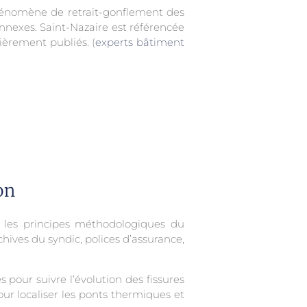
hénomène de retrait-gonflement des
 annexes. Saint-Nazaire est référencée
ièrement publiés. (
experts bâtiment
on
t les principes méthodologiques du
ives du syndic, polices d’assurance,
 pour suivre l’évolution des fissures
r localiser les ponts thermiques et