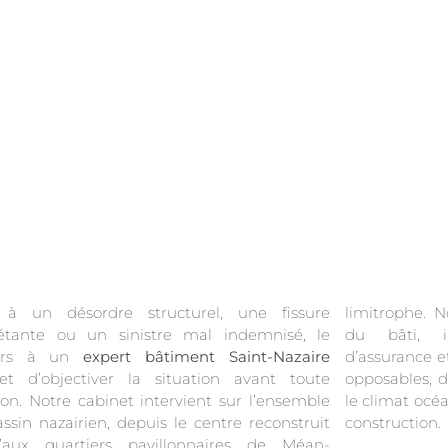
 à un désordre structurel, une fissure
limitrophe. N
iétante ou un sinistre mal indemnisé, le
du bâti, in
urs à un
expert bâtiment Saint-Nazaire
d’assurance e
et d’objectiver la situation avant toute
sables, dans un environnement marqué par
ion. Notre cabinet intervient sur l’ensemble
imat océanique et la diversité des époques de
ssin nazairien, depuis le centre reconstruit
construction.
u’aux quartiers pavillonnaires de Méan-