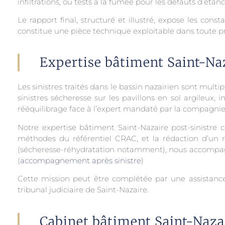
infiltrations, ou tests à la fumée pour les défauts d’étan
Le rapport final, structuré et illustré, expose les cons
constitue une pièce technique exploitable dans toute pr
Expertise bâtiment Saint-Naz
Les sinistres traités dans le bassin nazairien sont multi
sinistres sécheresse sur les pavillons en sol argileux,
rééquilibrage face à l’expert mandaté par la compagnie
Notre expertise bâtiment Saint-Nazaire post-sinistre
méthodes du référentiel CRAC, et la rédaction d’un ra
(sécheresse-réhydratation notamment), nous accompagno
(
accompagnement après sinistre
)
Cette mission peut être complétée par une assistance e
tribunal judiciaire de Saint-Nazaire.
Cabinet bâtiment Saint-Nazai