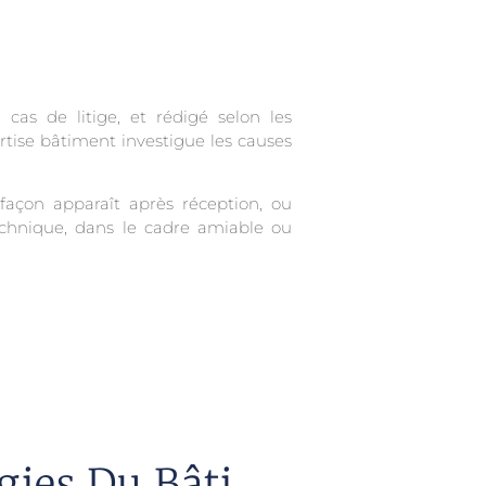
as de litige, et rédigé selon les
rtise bâtiment investigue les causes
lfaçon apparaît après réception, ou
technique, dans le cadre amiable ou
gies Du Bâti