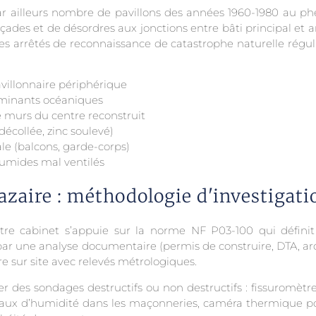
ar ailleurs nombre de pavillons des années 1960-1980 au p
s façades et de désordres aux jonctions entre bâti principal et
es arrêtés de reconnaissance de catastrophe naturelle régul
avillonnaire périphérique
dominants océaniques
e murs du centre reconstruit
écollée, zinc soulevé)
le (balcons, garde-corps)
humides mal ventilés
zaire : méthodologie d'investigati
tre cabinet s’appuie sur la norme NF P03-100 qui défini
ar une analyse documentaire (permis de construire, DTA, arch
ire sur site avec relevés métrologiques.
er des sondages destructifs ou non destructifs : fissuromètres
taux d’humidité dans les maçonneries, caméra thermique pou