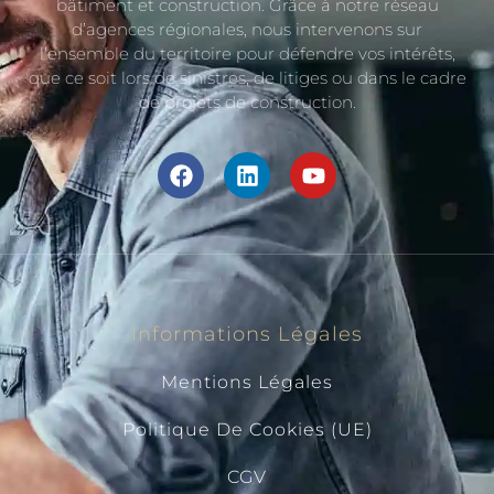
bâtiment et construction. Grâce à notre réseau
d’agences régionales, nous intervenons sur
l’ensemble du territoire pour défendre vos intérêts,
que ce soit lors de sinistres, de litiges ou dans le cadre
de projets de construction.
Informations Légales
Mentions Légales
Politique De Cookies (UE)
CGV