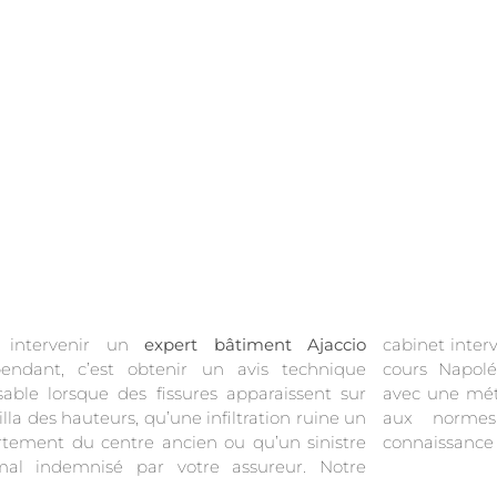
e intervenir un
expert bâtiment Ajaccio
cabinet inter
pendant, c’est obtenir un avis technique
 Napoléon aux copropriétés de Pietralba,
able lorsque des fissures apparaissent sur
une méthodologie d’investigation conforme
illa des hauteurs, qu’une infiltration ruine un
normes en vigueur et une parfaite
tement du centre ancien ou qu’un sinistre
connaissance
mal indemnisé par votre assureur. Notre