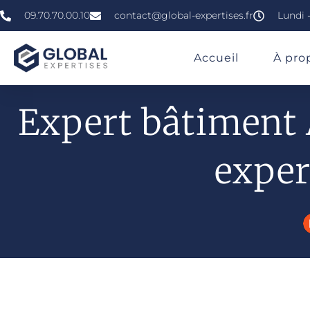
09.70.70.00.10
contact@global-expertises.fr
Lundi -
»
»
»
Expert En Bâtiment À Ajaccio
Accueil
À pro
Expert bâtiment A
exper