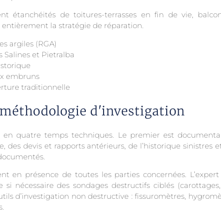
t étanchéités de toitures-terrasses en fin de vie, balco
 entièrement la stratégie de réparation.
des argiles (RGA)
s Salines et Pietralba
istorique
aux embruns
rture traditionnelle
 méthodologie d'investigation
 en quatre temps techniques. Le premier est documentair
des devis et rapports antérieurs, de l’historique sinistres e
à documentés.
nt en présence de toutes les parties concernées. L’expert 
 si nécessaire des sondages destructifs ciblés (carottage
utils d’investigation non destructive : fissuromètres, hygro
s.