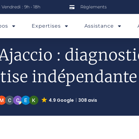
 Vendredi : 9h • 18h
Règlements
pos
Expertises
Assistance
jaccio : diagnosti
tise indépendante
4.9 Google
308 avis