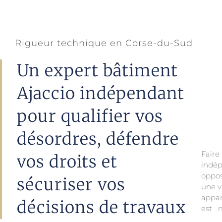
Rigueur technique en Corse-du-Sud
Un expert bâtiment
Ajaccio indépendant
pour qualifier vos
désordres, défendre
Fair
vos droits et
indé
cours
oppos
avec 
sécuriser vos
une v
aux 
appar
décisions de travaux
est 