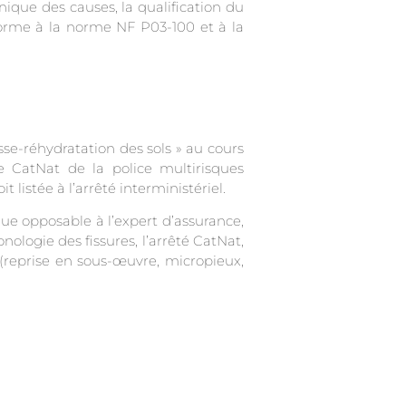
nique des causes, la qualification du
conforme à la norme NF P03-100 et à la
e-réhydratation des sols » au cours
e CatNat de la police multirisques
istée à l’arrêté interministériel.
que opposable à l’expert d’assurance,
ologie des fissures, l’arrêté CatNat,
 (reprise en sous-œuvre, micropieux,