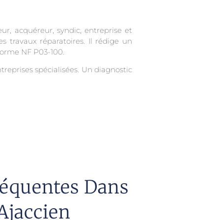
ur, acquéreur, syndic, entreprise et
es travaux réparatoires. Il rédige un
 norme NF P03-100.
ntreprises spécialisées. Un diagnostic
réquentes Dans
Ajaccien