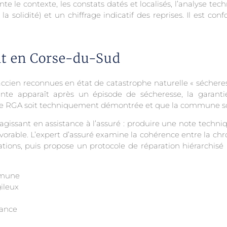
 le contexte, les constats datés et localisés, l’analyse tech
 la solidité) et un chiffrage indicatif des reprises. Il est 
Nat en Corse-du-Sud
ien reconnues en état de catastrophe naturelle « sécheress
ante apparaît après un épisode de sécheresse, la garanti
ine RGA soit techniquement démontrée et que la commune soit l
agissant en assistance à l’assuré : produire une note techni
rable. L’expert d’assuré examine la cohérence entre la chron
ations, puis propose un protocole de réparation hiérarchisé
ommune
ileux
rance