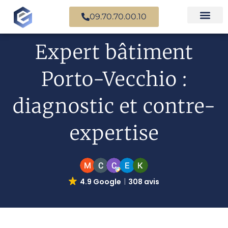
09.70.70.00.10
Nos experts en
Cas prati
Expert bâtiment
Porto-Vecchio :
diagnostic et contre-
expertise
4.9 Google
308 avis