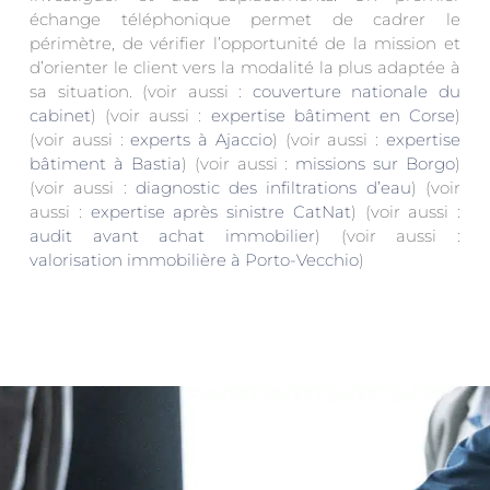
échange téléphonique permet de cadrer le
périmètre, de vérifier l’opportunité de la mission et
d’orienter le client vers la modalité la plus adaptée à
sa situation. (voir aussi :
couverture nationale du
cabinet
) (voir aussi :
expertise bâtiment en Corse
)
(voir aussi :
experts à Ajaccio
) (voir aussi :
expertise
bâtiment à Bastia
) (voir aussi :
missions sur Borgo
)
(voir aussi :
diagnostic des infiltrations d’eau
) (voir
aussi :
expertise après sinistre CatNat
) (voir aussi :
audit avant achat immobilier
) (voir aussi :
valorisation immobilière à Porto-Vecchio
)