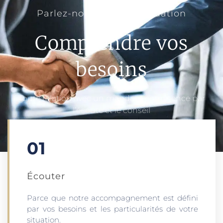
Parlez-nous de votre situation
Comprendre vos
besoins
Toute relation avec un mandant commence par
l’écoute et le conseil
01
Écouter​
Parce que notre accompagnement est défini
par vos besoins et les particularités de votre
situation.