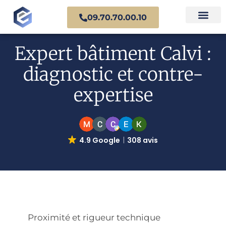
09.70.70.00.10
Nos experts en 
Cas prati
Expert bâtiment Calvi :
diagnostic et contre-
expertise
4.9 Google
308 avis
Proximité et rigueur technique