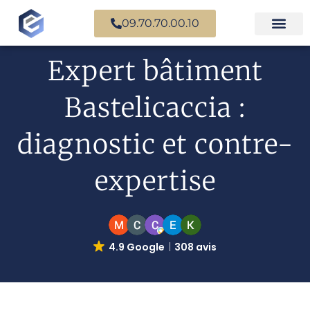
09.70.70.00.10
Expertise en b
Expertise i
Services d’
Questions fr
Paiement en ligne
Expert bâtiment
Bastelicaccia :
diagnostic et contre-
expertise
4.9 Google
308 avis