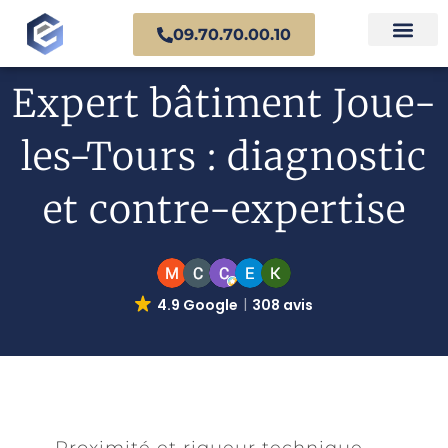
09.70.70.00.10
Nos experts en
Cas prat
Expert bâtiment Joue-
les-Tours : diagnostic
et contre-expertise
4.9 Google
308 avis