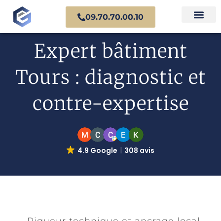
09.70.70.00.10
Nos experts en
Cas prat
Expert bâtiment
Tours : diagnostic et
contre-expertise
4.9 Google
308 avis