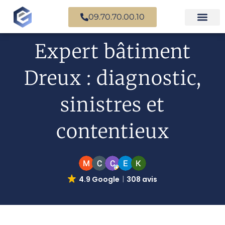
09.70.70.00.10
Expertise en b
Expertise i
Services d’
Questions fr
Paiement en ligne
Expert bâtiment
Dreux : diagnostic,
sinistres et
contentieux
4.9 Google
308 avis