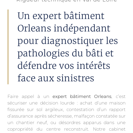
Un expert bâtiment
Orleans indépendant
pour diagnostiquer les
pathologies du bâti et
défendre vos intérêts
face aux sinistres
Faire appel à un
expert bâtiment Orleans
, c’est
sécuriser une décision lourde : achat d’une maison
fissurée sur sol argileux, contestation d’un rapport
d’assurance après sécheresse, malfaçon constatée sur
un chantier neuf, ou désordres apparus dans une
copropriété du centre reconstruit. Notre cabinet