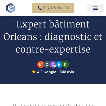
09.70.70.00.10
Expertise en b
Expertise i
Services d’
Questions fr
Paiement en ligne
Expert bâtiment
Orleans : diagnostic et
contre-expertise
4.9 Google
308 avis
Rigueur technique en Val de Loire