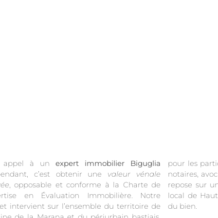
e appel à un
expert immobilier Biguglia
pour les parti
pendant, c’est obtenir une
valeur vénale
notaires, avo
vée
, opposable et conforme à la Charte de
repose sur une analyse documentée du marché
pertise en Évaluation Immobilière. Notre
 de Haute-Corse et une visite contradictoire
et intervient sur l’ensemble du territoire de
du bien.
aine de la Marana et du périurbain bastiais,