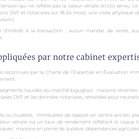
sion qui ne reflète pas la valeur vénale stricto sensu. Le r
 DVF et notariales sur 18-24 mois), une visite physique du
ision).
le d’intérêt à la transaction : aucun mandat de vente, 
e.
pliquées par notre cabinet experti
es reconnues par la Charte de l’Expertise en Évaluation Im
lement.
segments liquides du marché bigugliais : maisons récentes 
s bases DVF et les données notariales, retraitées pour neutralis
és ou louables : immeubles de rapport en centre ancien, pla
leur vénale via un taux de rendement reflétant le risque l
ques : maisons en pierre de la piève, dépendances agricoles