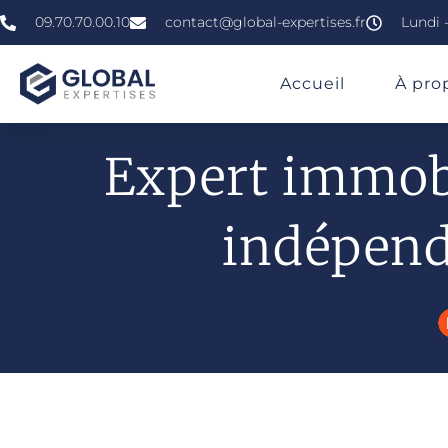
09.70.70.00.10
contact@global-expertises.fr
Lundi -
»
»
»
Expertise Immobilière À Biguglia
Accueil
À pro
Expert immobi
indépend