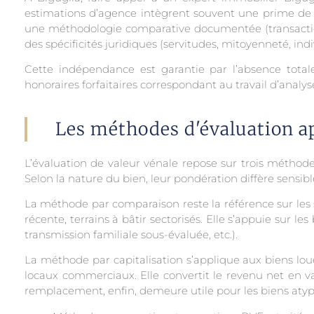
estimations d’agence intègrent souvent une prime de ten
une méthodologie comparative documentée (transactions
des spécificités juridiques (servitudes, mitoyenneté, indiv
Cette indépendance est garantie par l’absence tota
honoraires forfaitaires correspondant au travail d’analys
Les méthodes d'évaluation ap
L’évaluation de valeur vénale repose sur trois méthod
Selon la nature du bien, leur pondération diffère sensib
La méthode par comparaison reste la référence sur les 
récente, terrains à bâtir sectorisés. Elle s’appuie sur le
transmission familiale sous-évaluée, etc.).
La méthode par capitalisation s’applique aux biens lou
locaux commerciaux. Elle convertit le revenu net en va
remplacement, enfin, demeure utile pour les biens atypi