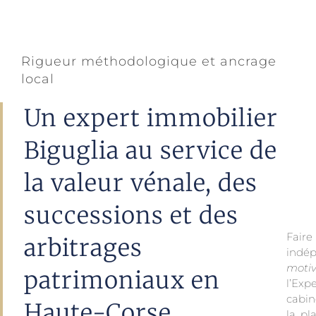
Rigueur méthodologique et ancrage
local
Un expert immobilier
Biguglia au service de
la valeur vénale, des
successions et des
Fair
arbitrages
indé
moti
patrimoniaux en
l’Ex
local
cabin
Haute-Corse
la pl