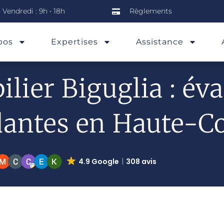
 Vendredi : 9h • 18h
Règlements
pos
Expertises
Assistance
lier Biguglia : év
antes en Haute-C
4.9 Google
308 avis