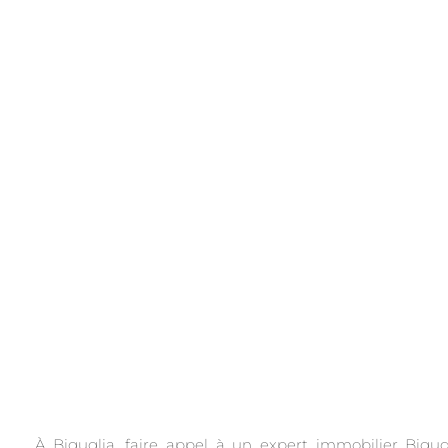
.
À Biguglia, faire appel à un expert immobilier Bigu