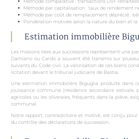
Méthode comparative : transactions DVF retraitées
Méthode par capitalisation : taux de rendement net
Méthode par coût de remplacement déprécié : bât
Pondération motivée selon la nature du bien et la
Estimation immobilière Bigug
Les missions liées aux successions représentent une par
Damiano ou Cardo a souvent été transmis sur plusieurs 
suivants du Code civil. La valorisation de ces biens con
licitation devant le tribunal judiciaire de Bastia.
Une estimation immobilière Biguglia produite dans ce 
jouissance commune (résidence secondaire estivale, 
agricoles ou les oliveraies, fréquents dans la piève, e
communal.
Notre rapport, contradictoire et motivé, est conçu pour
du contrôle des déclarations de succession.