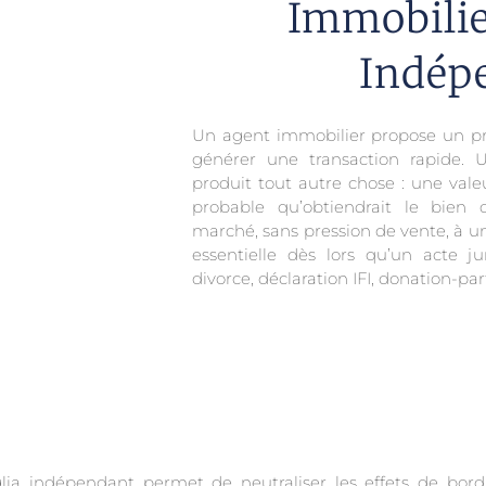
Immobilie
Indép
Un agent immobilier propose un pr
générer une transaction rapide. 
produit tout autre chose : une valeur
probable qu’obtiendrait le bien
marché, sans pression de vente, à un
essentielle dès lors qu’un acte ju
divorce, déclaration IFI, donation-pa
glia indépendant permet de neutraliser les effets de bor