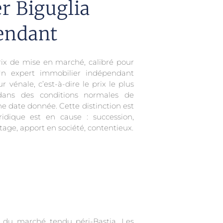
r Biguglia
endant
ix de mise en marché, calibré pour
Un expert immobilier indépendant
 vénale, c’est-à-dire le prix le plus
 dans des conditions normales de
e date donnée. Cette distinction est
ridique est en cause : succession,
rtage, apport en société, contentieux.
d du marché tendu péri-Bastia. Les