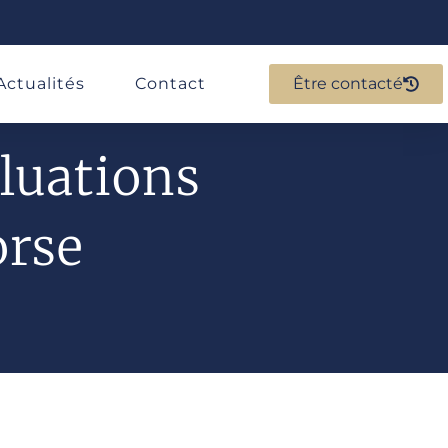
Actualités
Contact
Être contacté
aluations
orse