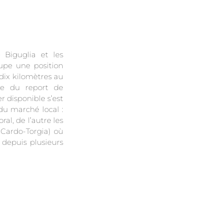
 Biguglia et les
upe une position
dix kilomètres au
te du report de
r disponible s’est
 du marché local :
ral, de l’autre les
Cardo-Torgia) où
n depuis plusieurs