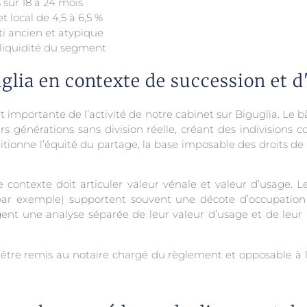
 sur 18 à 24 mois
 local de 4,5 à 6,5 %
i ancien et atypique
 liquidité du segment
lia en contexte de succession et d
t importante de l’activité de notre cabinet sur Biguglia. Le
générations sans division réelle, créant des indivisions c
ditionne l’équité du partage, la base imposable des droits de
contexte doit articuler valeur vénale et valeur d’usage. L
par exemple) supportent souvent une décote d’occupation q
xigent une analyse séparée de leur valeur d’usage et de leur
 être remis au notaire chargé du règlement et opposable à l’