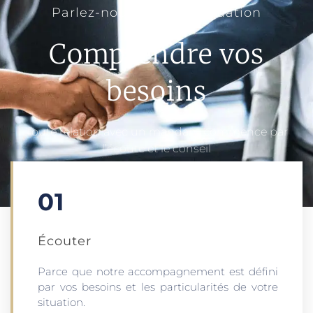
Parlez-nous de votre situation
Comprendre vos
besoins
Toute relation avec un mandant commence par
l’écoute et le conseil
01
Écouter​
Parce que notre accompagnement est défini
par vos besoins et les particularités de votre
situation.