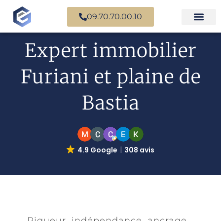
09.70.70.00.10
Expertise en b
Expertise i
Services d’
Questions fr
Paiement en ligne
Expert immobilier
Furiani et plaine de
Bastia
4.9 Google
308 avis
Rigueur, indépendance, ancrage