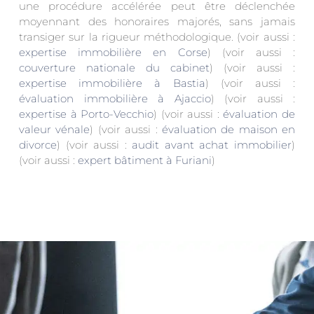
une procédure accélérée peut être déclenchée
moyennant des honoraires majorés, sans jamais
transiger sur la rigueur méthodologique. (voir aussi :
expertise immobilière en Corse
) (voir aussi :
couverture nationale du cabinet
) (voir aussi :
expertise immobilière à Bastia
) (voir aussi :
évaluation immobilière à Ajaccio
) (voir aussi :
expertise à Porto-Vecchio
) (voir aussi :
évaluation de
valeur vénale
) (voir aussi :
évaluation de maison en
divorce
) (voir aussi :
audit avant achat immobilier
)
(voir aussi :
expert bâtiment à Furiani
)