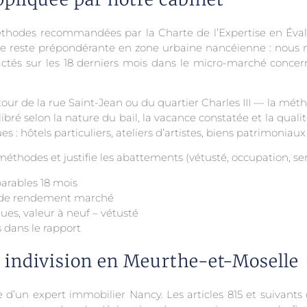
éthodes recommandées par la Charte de l’Expertise en Éval
 reste prépondérante en zone urbaine nancéienne : nous mob
actés sur les 18 derniers mois dans le micro-marché concern
ur de la rue Saint-Jean ou du quartier Charles III — la méth
ré selon la nature du bail, la vacance constatée et la qualit
 : hôtels particuliers, ateliers d’artistes, biens patrimoniau
thodes et justifie les abattements (vétusté, occupation, serv
arables 18 mois
ux de rendement marché
es, valeur à neuf – vétusté
dans le rapport
t indivision en Meurthe-et-Moselle
d’un expert immobilier Nancy. Les articles 815 et suivants d