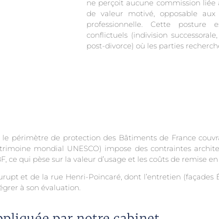
ne perçoit aucune commission liée à 
de valeur motivé, opposable aux t
professionnelle. Cette posture e
conflictuels (indivision successoral
post-divorce) où les parties recherch
l : le périmètre de protection des Bâtiments de France couvra
patrimoine mondial UNESCO) impose des contraintes architect
F, ce qui pèse sur la valeur d’usage et les coûts de remise en 
rupt et de la rue Henri-Poincaré, dont l’entretien (façades É
égrer à son évaluation.
pliquée par notre cabinet