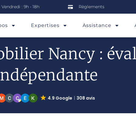
 Vendredi : 9h • 18h
Règlements
pos
Expertises
Assistance
ilier Nancy : éva
indépendante
4.9 Google
308 avis