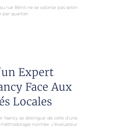
au rue Bénit ne se valorise pas selon
 par quartier.
'un Expert
ancy Face Aux
és Locales
er Nancy se distingue de celle d’une
 méthodologie normée. L’évaluateur