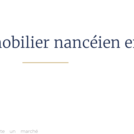
bilier nancéien e
ente un marché