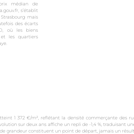
prix médian de
gouv.fr, s’établit
à Strasbourg mais
efois des écarts
CO, où les biens
t les quartiers
ye.
teint 1 372 €/m², reflétant la densité commerçante des ru
’évolution sur deux ans affiche un repli de -1,4 %, traduisant
de grandeur constituent un point de départ, jamais un résult