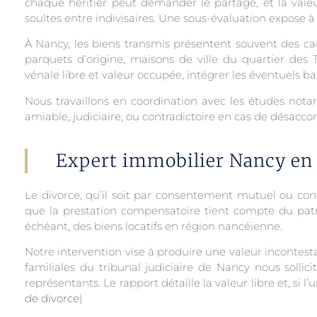
chaque héritier peut demander le partage, et la valeu
soultes entre indivisaires. Une sous-évaluation expose 
À Nancy, les biens transmis présentent souvent des ca
parquets d’origine, maisons de ville du quartier des Tr
vénale libre et valeur occupée, intégrer les éventuels b
Nous travaillons en coordination avec les études nota
amiable, judiciaire, ou contradictoire en cas de désaccor
Expert immobilier Nancy en 
Le divorce, qu’il soit par consentement mutuel ou con
que la prestation compensatoire tient compte du patri
échéant, des biens locatifs en région nancéienne.
Notre intervention vise à produire une valeur incontest
familiales du tribunal judiciaire de Nancy nous solli
représentants. Le rapport détaille la valeur libre et, si 
de divorce
)