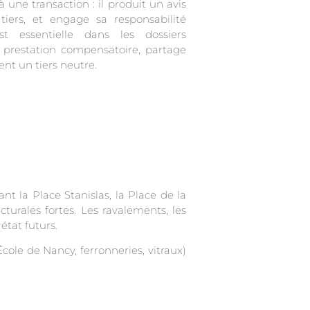
une transaction : il produit un avis
iers, et engage sa responsabilité
st essentielle dans les dossiers
e, prestation compensatoire, partage
ent un tiers neutre.
nt la Place Stanislas, la Place de la
urales fortes. Les ravalements, les
état futurs.
cole de Nancy, ferronneries, vitraux)