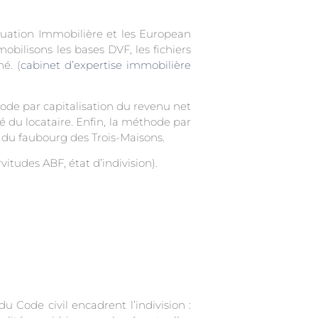
uation Immobilière et les European
ilisons les bases DVF, les fichiers
é. (
cabinet d’expertise immobilière
ode par capitalisation du revenu net
é du locataire. Enfin, la méthode par
x du faubourg des Trois-Maisons.
itudes ABF, état d’indivision).
u Code civil encadrent l’indivision :