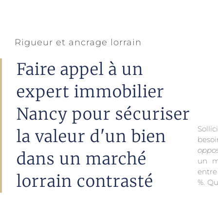
Rigueur et ancrage lorrain
Faire appel à un
expert immobilier
Nancy pour sécuriser
Sollic
la valeur d'un bien
beso
oppo
dans un marché
un m
entre
lorrain contrasté
%. Qu