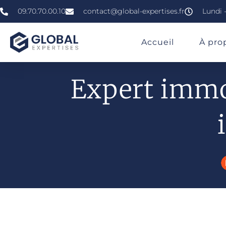
09.70.70.00.10
contact@global-expertises.fr
Lundi -
»
»
»
Expertise Immobilière À Nancy
Accueil
À pro
Expert immob