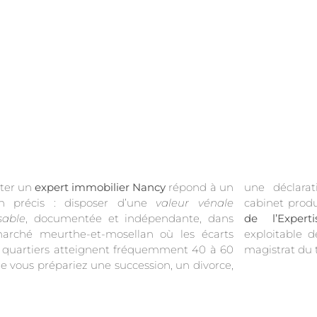
iter un
expert immobilier Nancy
répond à un
une déclarat
in précis : disposer d’une
valeur vénale
cabinet prod
sable
, documentée et indépendante, dans
de l’Expert
arché meurthe-et-mosellan où les écarts
exploitable 
 quartiers atteignent fréquemment 40 à 60
magistrat du t
e vous prépariez une succession, un divorce,