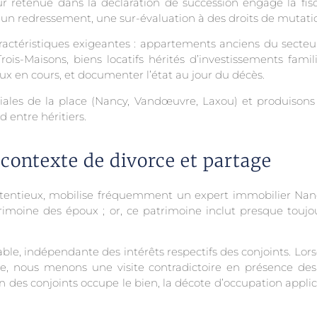
r retenue dans la déclaration de succession engage la fisca
à un redressement, une sur-évaluation à des droits de mutati
ractéristiques exigeantes : appartements anciens du secteu
ois-Maisons, biens locatifs hérités d’investissements famili
aux en cours, et documenter l’état au jour du décès.
riales de la place (Nancy, Vandœuvre, Laxou) et produisons
d entre héritiers.
contexte de divorce et partage
tentieux, mobilise fréquemment un expert immobilier Nancy. 
moine des époux ; or, ce patrimoine inclut presque toujours
able, indépendante des intérêts respectifs des conjoints. Lor
cite, nous menons une visite contradictoire en présence des
l’un des conjoints occupe le bien, la décote d’occupation applic