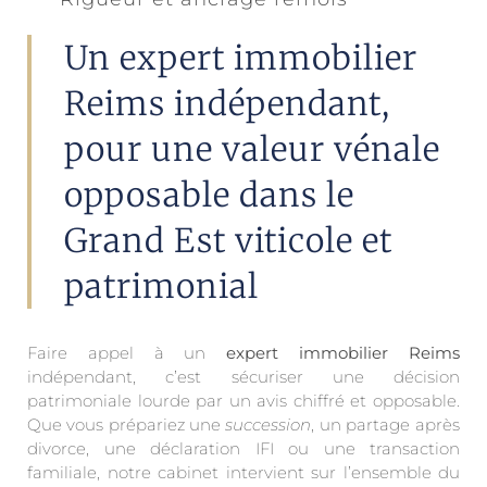
Un expert immobilier
Reims indépendant,
pour une valeur vénale
opposable dans le
Grand Est viticole et
patrimonial
Faire appel à un
expert immobilier Reims
indépendant, c’est sécuriser une décision
patrimoniale lourde par un avis chiffré et opposable.
Que vous prépariez une
succession
, un partage après
divorce, une déclaration IFI ou une transaction
familiale, notre cabinet intervient sur l’ensemble du