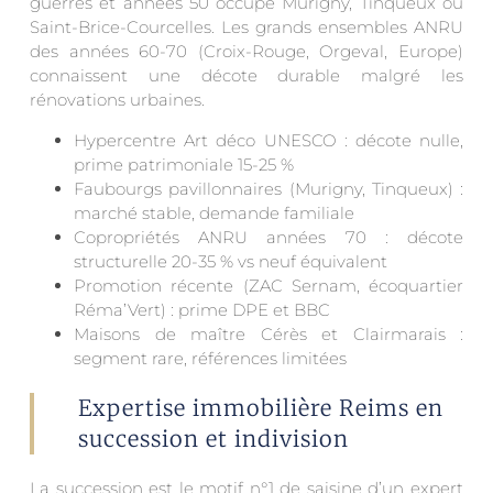
guerres et années 50 occupe Murigny, Tinqueux ou
Saint-Brice-Courcelles. Les grands ensembles ANRU
des années 60-70 (Croix-Rouge, Orgeval, Europe)
connaissent une décote durable malgré les
rénovations urbaines.
Hypercentre Art déco UNESCO : décote nulle,
prime patrimoniale 15-25 %
Faubourgs pavillonnaires (Murigny, Tinqueux) :
marché stable, demande familiale
Copropriétés ANRU années 70 : décote
structurelle 20-35 % vs neuf équivalent
Promotion récente (ZAC Sernam, écoquartier
Réma’Vert) : prime DPE et BBC
Maisons de maître Cérès et Clairmarais :
segment rare, références limitées
Expertise immobilière Reims en
succession et indivision
La succession est le motif n°1 de saisine d’un expert