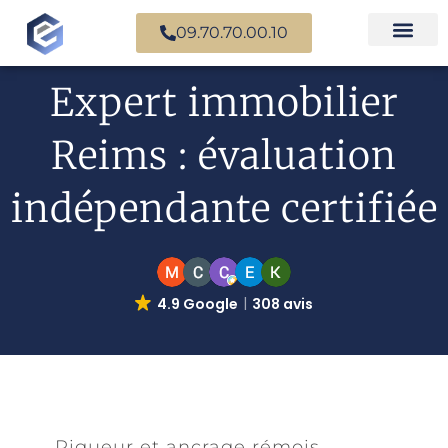
09.70.70.00.10
Nos experts en
Cas prati
Expert immobilier
Reims : évaluation
indépendante certifiée
4.9 Google
308 avis
Rigueur et ancrage rémois