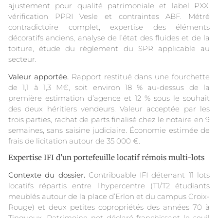
ajustement pour qualité patrimoniale et label PXX,
vérification PPRI Vesle et contraintes ABF. Métré
contradictoire complet, expertise des éléments
décoratifs anciens, analyse de l’état des fluides et de la
toiture, étude du règlement du SPR applicable au
secteur.
Valeur apportée.
Rapport restitué dans une fourchette
de 1,1 à 1,3 M€, soit environ 18 % au-dessus de la
première estimation d’agence et 12 % sous le souhait
des deux héritiers vendeurs. Valeur acceptée par les
trois parties, rachat de parts finalisé chez le notaire en 9
semaines, sans saisine judiciaire. Économie estimée de
frais de licitation autour de 35 000 €.
Expertise IFI d’un portefeuille locatif rémois multi-lots
Contexte du dossier.
Contribuable IFI détenant 11 lots
locatifs répartis entre l’hypercentre (T1/T2 étudiants
meublés autour de la place d’Erlon et du campus Croix-
Rouge) et deux petites copropriétés des années 70 à
Tinqueux. Patrimoine net déclaré franchissant le seuil