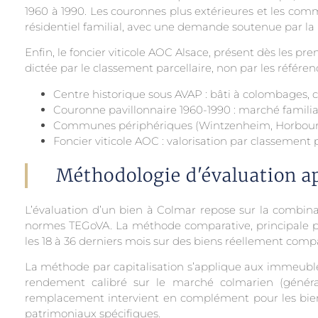
1960 à 1990. Les couronnes plus extérieures et les c
résidentiel familial, avec une demande soutenue par la 
Enfin, le foncier viticole AOC Alsace, présent dès les p
dictée par le classement parcellaire, non par les référen
Centre historique sous AVAP : bâti à colombages, 
Couronne pavillonnaire 1960-1990 : marché famil
Communes périphériques (Wintzenheim, Horbourg-W
Foncier viticole AOC : valorisation par classement 
Méthodologie d'évaluation a
L’évaluation d’un bien à Colmar repose sur la combinai
normes TEGoVA. La méthode comparative, principale pou
les 18 à 36 derniers mois sur des biens réellement co
La méthode par capitalisation s’applique aux immeuble
rendement calibré sur le marché colmarien (généra
remplacement intervient en complément pour les bien
patrimoniaux spécifiques.