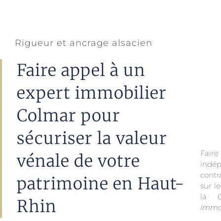
Rigueur et ancrage alsacien
Faire appel à un
expert immobilier
Colmar pour
sécuriser la valeur
Fair
vénale de votre
indé
contr
patrimoine en Haut-
sur l
la
Rhin
Immob