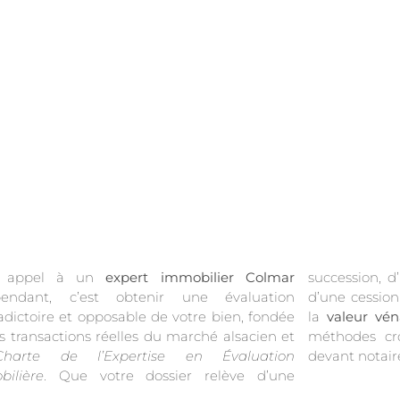
e appel à un
expert immobilier Colmar
succession, d
pendant, c’est obtenir une évaluation
d’une cessio
adictoire et opposable de votre bien, fondée
la
valeur vén
es transactions réelles du marché alsacien et
méthodes cro
Charte de l’Expertise en Évaluation
devant notaire
ilière
. Que votre dossier relève d’une