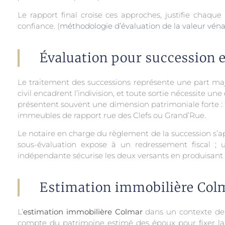
Le rapport final croise ces approches, justifie chaqu
confiance. (
méthodologie d’évaluation de la valeur véna
Évaluation pour succession e
Le traitement des successions représente une part ma
civil encadrent l’indivision, et toute sortie nécessite u
présentent souvent une dimension patrimoniale forte : m
immeubles de rapport rue des Clefs ou Grand’Rue.
Le notaire en charge du règlement de la succession s’appu
sous-évaluation expose à un redressement fiscal ; un
indépendante sécurise les deux versants en produisant u
Estimation immobilière Colm
L’
estimation immobilière Colmar
dans un contexte de d
compte du patrimoine estimé des époux pour fixer la pr