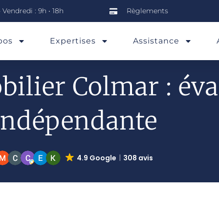
 Vendredi : 9h • 18h
Règlements
pos
Expertises
Assistance
ilier Colmar : éva
indépendante
4.9 Google
308 avis