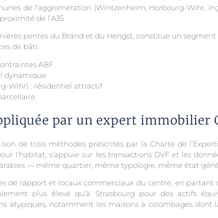
ommunes de l’agglomération (Wintzenheim, Horbourg-Wihr, I
proximité de l’A35.
remières pentes du Brand et du Hengst, constitue un segment s
ces de bâti.
contraintes ABF
ial dynamique
ihr) : résidentiel attractif
parcellaire
ppliquée par un expert immobilier
son de trois méthodes prescrites par la Charte de l’Expert
r l’habitat, s’appuie sur les transactions DVF et les donn
mparables — même quartier, même typologie, même état géné
s de rapport et locaux commerciaux du centre, en partant du
lement plus élevé qu’à Strasbourg pour des actifs équ
s atypiques, notamment les maisons à colombages dont la