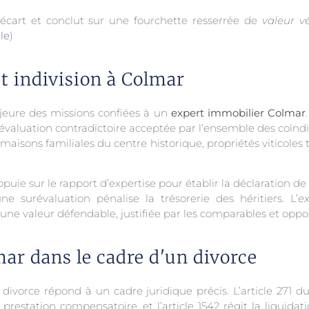
e écart et conclut sur une fourchette resserrée de
valeur v
le
)
t indivision à Colmar
jeure des missions confiées à un
expert immobilier Colmar
ne évaluation contradictoire acceptée par l’ensemble des coïndi
aisons familiales du centre historique, propriétés viticoles 
ie sur le rapport d’expertise pour établir la déclaration de 
e surévaluation pénalise la trésorerie des héritiers. L’
e
ne valeur défendable, justifiée par les comparables et oppos
ar dans le cadre d'un divorce
ivorce répond à un cadre juridique précis. L’article 271 d
estation compensatoire, et l’article 1542 régit la liquida