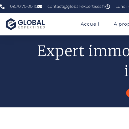
09.70.70.00.10
contact@global-expertises.fr
Lundi -
»
»
»
Expertise Immobilière À Colmar
Accueil
À pro
Expert immob