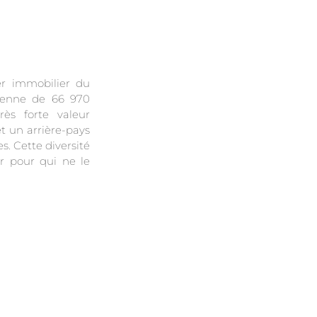
er immobilier du
oyenne de 66 970
rès forte valeur
t un arrière-pays
s. Cette diversité
er pour qui ne le