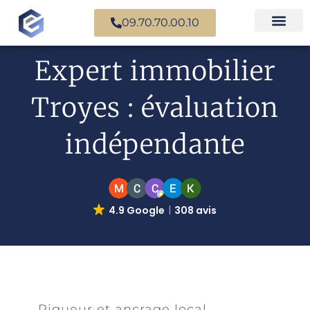
09.70.70.00.10
Nos experts en
Cas prati
Expert immobilier
Troyes : évaluation
indépendante
4.9 Google
308 avis
Rigueur et ancrage local