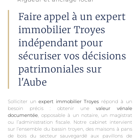
Faire appel à un expert
immobilier Troyes
indépendant pour
sécuriser vos décisions
patrimoniales sur
l'Aube
Solliciter un
expert immobilier Troyes
répond à un
besoin précis : obtenir une
valeur vénale
documentée
, opposable à un notaire, un magistrat
ou l’administration fiscale. Notre cabinet intervient
sur l’ensemble du bassin troyen, des maisons à pans
de bois du secteur sauvegardé aux pavillons de