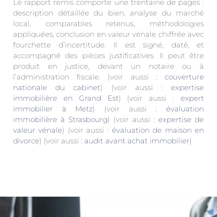
Le rapport remis comporte une trentaine de pages :
description détaillée du bien, analyse du marché
local, comparables retenus, méthodologies
appliquées, conclusion en valeur vénale chiffrée avec
fourchette d’incertitude. Il est signé, daté, et
accompagné des pièces justificatives. Il peut être
produit en justice, devant un notaire ou à
l’administration fiscale. (voir aussi :
couverture
nationale du cabinet
) (voir aussi :
expertise
immobilière en Grand Est
) (voir aussi :
expert
immobilier à Metz
) (voir aussi :
évaluation
immobilière à Strasbourg
) (voir aussi :
expertise de
valeur vénale
) (voir aussi :
évaluation de maison en
divorce
) (voir aussi :
audit avant achat immobilier
)