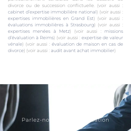
divorce ou de succession conflictuelle. (voir aussi :
cabinet d’expertise immobilière national
) (voir aussi :
expertises immobilières en Grand Est
) (voir aussi :
évaluations immobilières à Strasbourg
) (voir aussi :
expertises menées à Metz
) (voir aussi :
missions
d’évaluation à Reims
) (voir aussi :
expertise de valeur
vénale
) (voir aussi :
évaluation de maison en cas de
divorce
) (voir aussi :
audit avant achat immobilier
)
Parlez-nous de votre situation