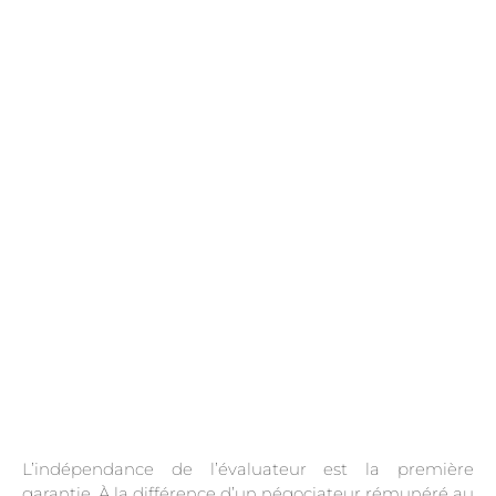
.
L’indépendance de l’évaluateur est la première
garantie. À la différence d’un négociateur rémunéré au