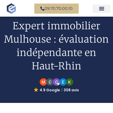
09.70.70.00.10
Expertise en b
Expertise i
Services d’
Questions fr
Paiement en ligne
Expert immobilier
Mulhouse : évaluation
indépendante en
Haut-Rhin
4.9 Google
308 avis