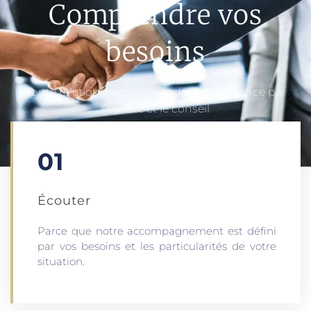
Comprendre vos
besoins
Toute relation avec un mandant commence par
l’écoute et le conseil
01
Écouter​
Parce que notre accompagnement est défini
par vos besoins et les particularités de votre
situation.