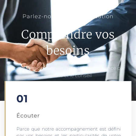
Parlez-nous de votre situation
Comprendre vos
besoins
Toute relation avec un mandant commence par
l’écoute et le conseil
01
Écouter​
Parce que notre accompagnement est défini
par vos besoins et les particularités de votre