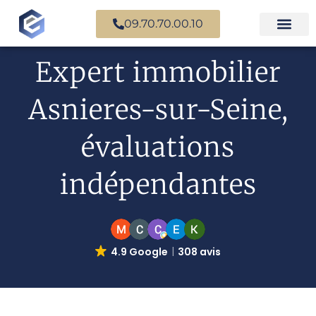
09.70.70.00.10
Expertise en b
Expertise i
Services d’
Questions fr
Paiement en ligne
Expert immobilier
Asnieres-sur-Seine,
évaluations
indépendantes
4.9 Google
308 avis