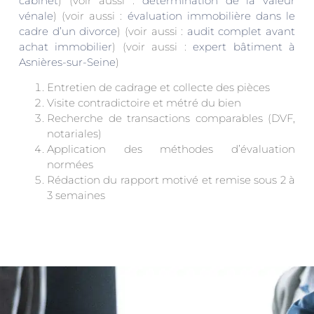
cabinet
) (voir aussi :
détermination de la valeur
vénale
) (voir aussi :
évaluation immobilière dans le
cadre d’un divorce
) (voir aussi :
audit complet avant
achat immobilier
) (voir aussi :
expert bâtiment à
Asnières-sur-Seine
)
Entretien de cadrage et collecte des pièces
Visite contradictoire et métré du bien
Recherche de transactions comparables (DVF,
notariales)
Application des méthodes d’évaluation
normées
Rédaction du rapport motivé et remise sous 2 à
3 semaines