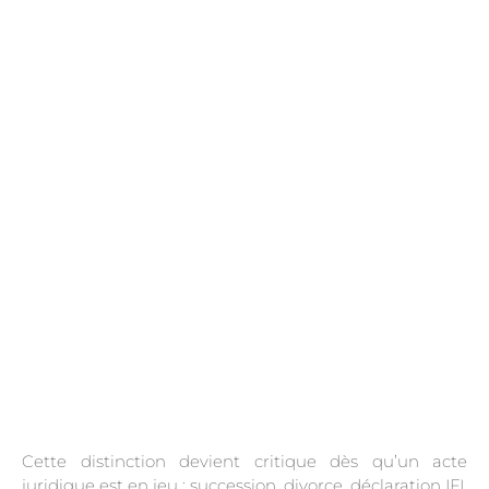
.
Cette distinction devient critique dès qu’un acte
juridique est en jeu : succession, divorce, déclaration IFI,