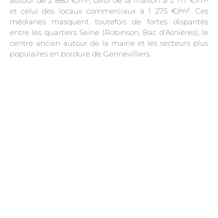
autour de 2 880 €/m², celui de la maison à 2 717 €/m²
et celui des locaux commerciaux à 1 275 €/m². Ces
médianes masquent toutefois de fortes disparités
entre les quartiers Seine (Robinson, Bac d’Asnières), le
centre ancien autour de la mairie et les secteurs plus
populaires en bordure de Gennevilliers.
.