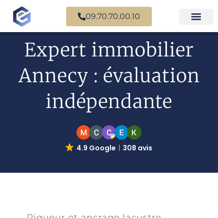
09.70.70.00.10
Expertise en b
Expertise i
Services d’
Questions fr
Paiement en ligne
Expert immobilier
Annecy : évaluation
indépendante
4.9 Google
308 avis
Rigueur et ancrage lacustre