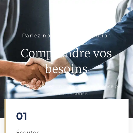
Parlez-nous de votre situation
Comprendre vos
besoins
Toute relation avec un mandant commence par
l’écoute et le conseil
01
Écouter​